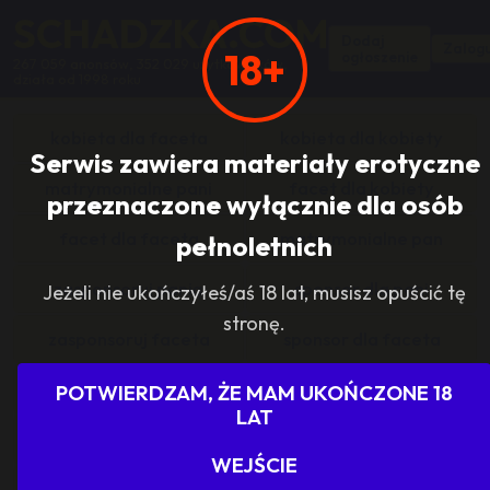
SCHADZKA.COM
Dodaj
Zalogu
18+
ogłoszenie
267 059 anonsów, 352 029 użytkowników,
działa od 1998 roku
kobieta dla faceta
kobieta dla kobiety
Serwis zawiera materiały erotyczne
matrymonialne pani
facet dla kobiety
przeznaczone wyłącznie dla osób
facet dla faceta
matrymonialne pan
pełnoletnich
zasponsoruj panią
sponsor dla pani
Jeżeli nie ukończyłeś/aś 18 lat, musisz opuścić tę
stronę.
zasponsoruj faceta
sponsor dla faceta
sponsoring grupy
agencje towarzyskie
POTWIERDZAM, ŻE MAM UKOŃCZONE 18
LAT
dam prace
szukam pracy
WEJŚCIE
grupowo i odlotowo
grupa szuka pani