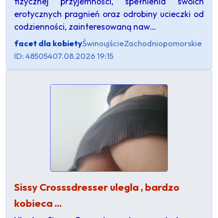
fizycznej przyjemności, spełnienia swoich
erotycznych pragnień oraz odrobiny ucieczki od
codzienności, zainteresowaną naw…
facet dla kobiety
Świnoujście
Zachodniopomorskie
ID: 485054
07.08.2026 19:15
Sissy Crosssdresser ulegla , bardzo
kobieca ...