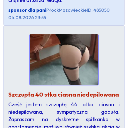
chętnie dłuższa relacja.
sponsor dla pani
Płock
Mazowieckie
ID: 485050
06.08.2026 23:55
Szczupła 40 stka ciasna niedepilowana
Cześć jestem szczupłą 44 latka, ciasna i
niedepilowana, sympatyczna gaduła.
Zapraszam na dyskretne spitkanko w
apartamencie, możliwa również szybka akcja w