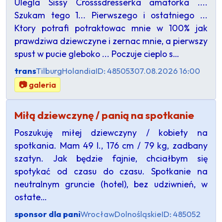
Ulegla Sissy Crosssdresserka amatorka ....
Szukam tego 1... Pierwszego i ostatniego ...
Ktory potrafi potraktowac mnie w 100% jak
prawdziwa dziewczyne i zernac mnie, a pierwszy
spust w pucie gleboko ... Poczuje cieplo s…
trans
Tilburg
Holandia
ID: 485053
07.08.2026 16:00
📷 galeria
Miłą dziewczynę / panią na spotkanie
Poszukuję miłej dziewczyny / kobiety na
spotkania. Mam 49 l., 176 cm / 79 kg, zadbany
szatyn. Jak będzie fajnie, chciałbym się
spotykać od czasu do czasu. Spotkanie na
neutralnym gruncie (hotel), bez udziwnień, w
ostate…
sponsor dla pani
Wrocław
Dolnośląskie
ID: 485052