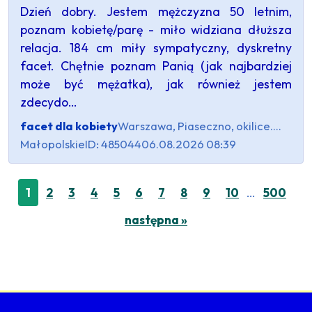
Dzień dobry. Jestem mężczyzna 50 letnim,
poznam kobietę/parę - miło widziana dłuższa
relacja. 184 cm miły sympatyczny, dyskretny
facet. Chętnie poznam Panią (jak najbardziej
może być mężatka), jak również jestem
zdecydo…
facet dla kobiety
Warszawa, Piaseczno, okilice....
Małopolskie
ID: 485044
06.08.2026 08:39
…
1
2
3
4
5
6
7
8
9
10
500
następna »