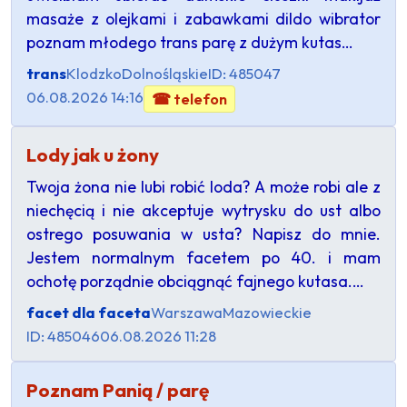
masaże z olejkami i zabawkami dildo wibrator
poznam młodego trans parę z dużym kutas…
trans
Klodzko
Dolnośląskie
ID: 485047
06.08.2026 14:16
☎ telefon
Lody jak u żony
Twoja żona nie lubi robić loda? A może robi ale z
niechęcią i nie akceptuje wytrysku do ust albo
ostrego posuwania w usta? Napisz do mnie.
Jestem normalnym facetem po 40. i mam
ochotę porządnie obciągnąć fajnego kutasa.…
facet dla faceta
Warszawa
Mazowieckie
ID: 485046
06.08.2026 11:28
Poznam Panią / parę