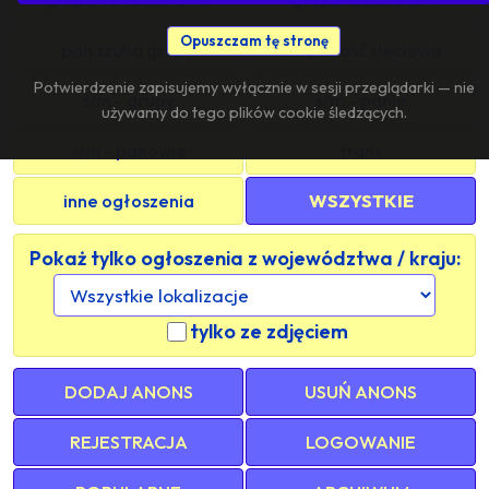
Opuszczam tę stronę
pan szuka grupy
znajomość sieciowa
Potwierdzenie zapisujemy wyłącznie w sesji przeglądarki — nie
s/m - grupy
s/m - panie
używamy do tego plików cookie śledzących.
s/m - panowie
trans
inne ogłoszenia
WSZYSTKIE
Pokaż tylko ogłoszenia z województwa / kraju:
tylko ze zdjęciem
DODAJ ANONS
USUŃ ANONS
REJESTRACJA
LOGOWANIE