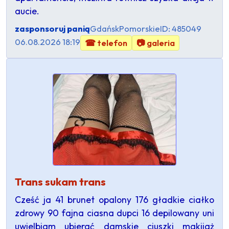
aucie.
zasponsoruj panią
Gdańsk
Pomorskie
ID: 485049
06.08.2026 18:19
☎ telefon
📷 galeria
Trans sukam trans
Cześć ja 41 brunet opalony 176 gładkie ciałko
zdrowy 90 fajna ciasna dupci 16 depilowany uni
uwielbiam ubierać damskie ciuszki makijaż