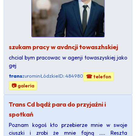
szukam pracy w avdncji towaszhskiej
chcial bym pracowac w agenji towaszyskiej jako
gej
trans
zuromin
Łódzkie
ID: 484980
☎ telefon
📷 galeria
Trans Cd bądź para do przyjaźni i
spotkań
Poznam kogoś kto przebierze mnie w swoje
ciuszki i zrobi że mnie fajną .... Reszta