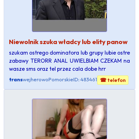
Niewolnik szuka władcy lub elity panow
szukam ostrego dominatora lub grupy lubie ostre
zabawy TERORR ANAL UWIELBIAM CZEKAM na
wasze sms oraz tel przez cala dobe hrr
trans
wejherowo
Pomorskie
ID: 483461
☎ telefon