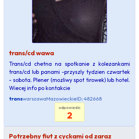
trans/cd wawa
Trans/cd chetna na spotkanie z kolezankami
trans/cd lub panami -przyszly tydzien czwartek
- sobota. Plener (mozliwy spot tirowek) lub hotel.
Wiecej info po kontakcie
trans
warszawa
Mazowieckie
ID: 482668
odpowiedzi
2
Potrzebny fiut z cyckami od zaraz