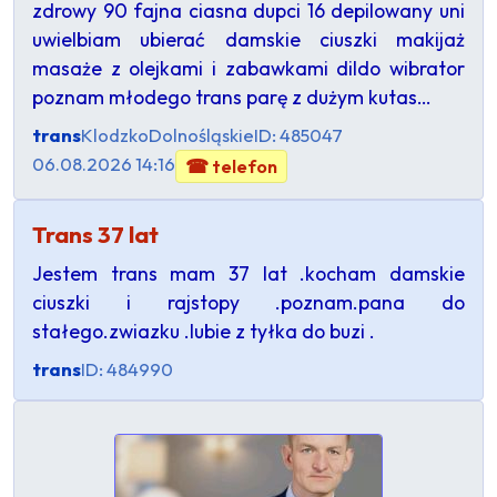
zdrowy 90 fajna ciasna dupci 16 depilowany uni
uwielbiam ubierać damskie ciuszki makijaż
masaże z olejkami i zabawkami dildo wibrator
poznam młodego trans parę z dużym kutas…
trans
Klodzko
Dolnośląskie
ID: 485047
06.08.2026 14:16
☎ telefon
Trans 37 lat
Jestem trans mam 37 lat .kocham damskie
ciuszki i rajstopy .poznam.pana do
stałego.zwiazku .lubie z tyłka do buzi .
trans
ID: 484990