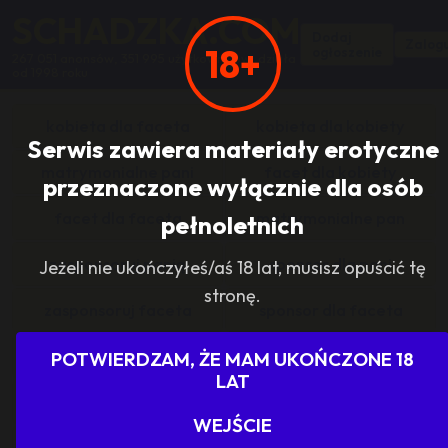
SCHADZKA.COM
Dodaj
Zalogu
18+
ogłoszenie
267 051 anonsów, 351 995 użytkowników, działa
od 1998 roku
kobieta dla faceta
kobieta dla kobiety
Serwis zawiera materiały erotyczne
matrymonialne pani
facet dla kobiety
przeznaczone wyłącznie dla osób
facet dla faceta
matrymonialne pan
pełnoletnich
zasponsoruj panią
sponsor dla pani
Jeżeli nie ukończyłeś/aś 18 lat, musisz opuścić tę
stronę.
zasponsoruj faceta
sponsor dla faceta
sponsoring grupy
agencje towarzyskie
POTWIERDZAM, ŻE MAM UKOŃCZONE 18
LAT
dam prace
szukam pracy
WEJŚCIE
grupowo i odlotowo
grupa szuka pani