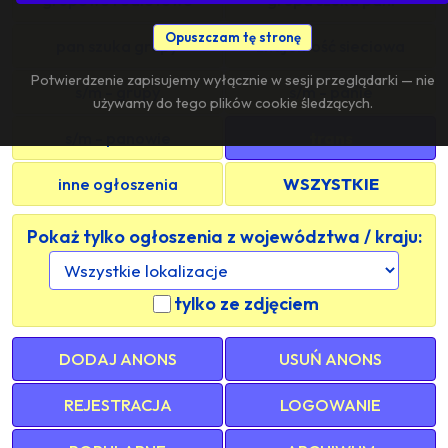
Opuszczam tę stronę
pan szuka grupy
znajomość sieciowa
Potwierdzenie zapisujemy wyłącznie w sesji przeglądarki — nie
s/m - grupy
s/m - panie
używamy do tego plików cookie śledzących.
s/m - panowie
trans
inne ogłoszenia
WSZYSTKIE
Pokaż tylko ogłoszenia z województwa / kraju:
tylko ze zdjęciem
DODAJ ANONS
USUŃ ANONS
REJESTRACJA
LOGOWANIE