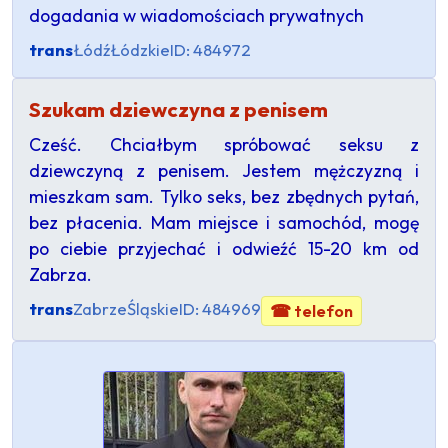
dogadania w wiadomościach prywatnych
trans
Łódź
Łódzkie
ID: 484972
Szukam dziewczyna z penisem
Cześć. Chciałbym spróbować seksu z
dziewczyną z penisem. Jestem mężczyzną i
mieszkam sam. Tylko seks, bez zbędnych pytań,
bez płacenia. Mam miejsce i samochód, mogę
po ciebie przyjechać i odwieźć 15-20 km od
Zabrza.
trans
Zabrze
Śląskie
ID: 484969
☎ telefon