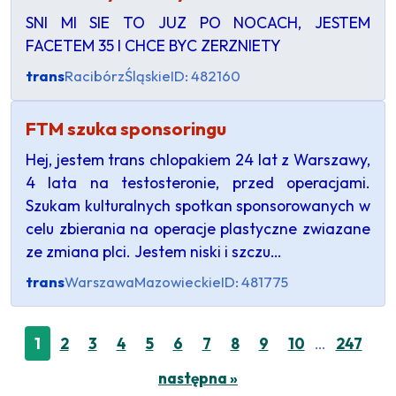
SNI MI SIE TO JUZ PO NOCACH, JESTEM
FACETEM 35 I CHCE BYC ZERZNIETY
trans
Racibórz
Śląskie
ID: 482160
FTM szuka sponsoringu
Hej, jestem trans chlopakiem 24 lat z Warszawy,
4 lata na testosteronie, przed operacjami.
Szukam kulturalnych spotkan sponsorowanych w
celu zbierania na operacje plastyczne zwiazane
ze zmiana plci. Jestem niski i szczu…
trans
Warszawa
Mazowieckie
ID: 481775
…
1
2
3
4
5
6
7
8
9
10
247
następna »