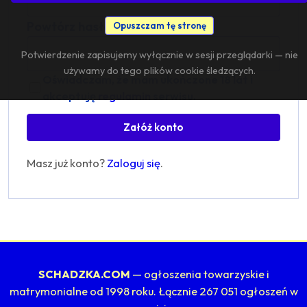
Powtórz hasło:
Opuszczam tę stronę
Potwierdzenie zapisujemy wyłącznie w sesji przeglądarki — nie
używamy do tego plików cookie śledzących.
Oświadczam, że mam ukończone 18 lat i
akceptuję
regulamin
serwisu.
Załóż konto
Masz już konto?
Zaloguj się
.
SCHADZKA.COM
— ogłoszenia towarzyskie i
matrymonialne od 1998 roku. Łącznie 267 051 ogłoszeń w