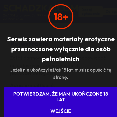
SCHADZKA.COM
Dodaj
Zalogu
18+
ogłoszenie
267 051 anonsów, 351 999 użytkowników, działa
od 1998 roku
Serwis zawiera materiały erotyczne
Rejestracja
przeznaczone wyłącznie dla osób
pełnoletnich
Załóż darmowe konto, aby móc odpowiadać
na ogłoszenia. Adres e-mail jest
Jeżeli nie ukończyłeś/aś 18 lat, musisz opuścić tę
jednocześnie loginem.
stronę.
Adres e-mail (login):
POTWIERDZAM, ŻE MAM UKOŃCZONE 18
LAT
Hasło (min. 8 znaków):
WEJŚCIE