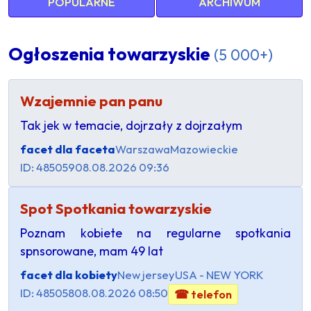
POPULARNE
ARCHIWUM
Ogłoszenia towarzyskie
(5 000+)
Wzajemnie pan panu
Tak jek w temacie, dojrzały z dojrzałym
facet dla faceta
Warszawa
Mazowieckie
ID: 485059
08.08.2026 09:36
Spot Spotkania towarzyskie
Poznam kobiete na regularne spotkania
spnsorowane, mam 49 lat
facet dla kobiety
New jersey
USA - NEW YORK
ID: 485058
08.08.2026 08:50
☎ telefon