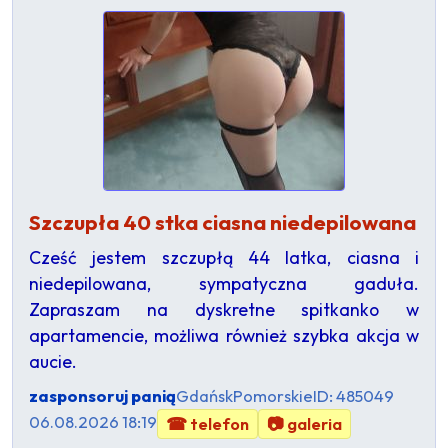
Szczupła 40 stka ciasna niedepilowana
Cześć jestem szczupłą 44 latka, ciasna i
niedepilowana, sympatyczna gaduła.
Zapraszam na dyskretne spitkanko w
apartamencie, możliwa również szybka akcja w
aucie.
zasponsoruj panią
Gdańsk
Pomorskie
ID: 485049
06.08.2026 18:19
☎ telefon
📷 galeria