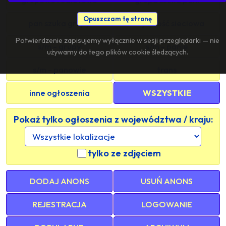
Opuszczam tę stronę
pan szuka grupy
znajomość sieciowa
Potwierdzenie zapisujemy wyłącznie w sesji przeglądarki — nie
s/m - grupy
s/m - panie
używamy do tego plików cookie śledzących.
s/m - panowie
trans
inne ogłoszenia
WSZYSTKIE
Pokaż tylko ogłoszenia z województwa / kraju:
tylko ze zdjęciem
DODAJ ANONS
USUŃ ANONS
REJESTRACJA
LOGOWANIE