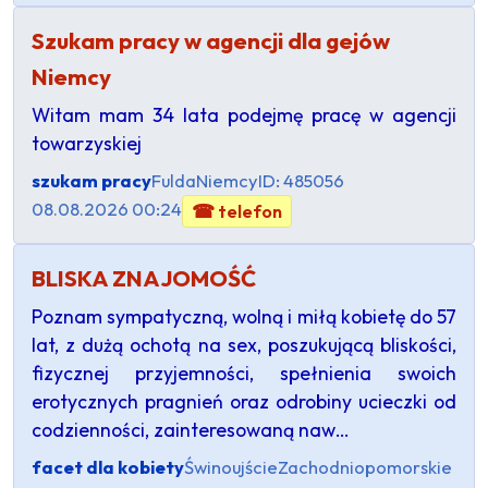
Szukam pracy w agencji dla gejów
Niemcy
Witam mam 34 lata podejmę pracę w agencji
towarzyskiej
szukam pracy
Fulda
Niemcy
ID: 485056
08.08.2026 00:24
☎ telefon
BLISKA ZNAJOMOŚĆ
​Poznam sympatyczną, wolną i miłą kobietę do 57
lat, z dużą ochotą na sex, poszukującą bliskości,
fizycznej przyjemności, spełnienia swoich
erotycznych pragnień oraz odrobiny ucieczki od
codzienności, zainteresowaną naw…
facet dla kobiety
Świnoujście
Zachodniopomorskie