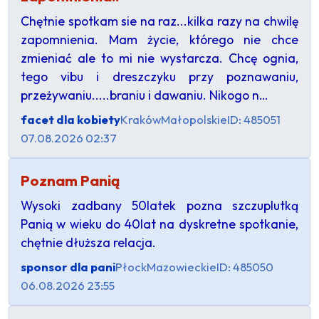
Chętnie spotkam sie na raz...kilka razy na chwilę
zapomnienia. Mam życie, którego nie chce
zmieniać ale to mi nie wystarcza. Chcę ognia,
tego vibu i dreszczyku przy poznawaniu,
przeżywaniu.....braniu i dawaniu. Nikogo n…
facet dla kobiety
Kraków
Małopolskie
ID: 485051
07.08.2026 02:37
Poznam Panią
Wysoki zadbany 50latek pozna szczuplutką
Panią w wieku do 40lat na dyskretne spotkanie,
chętnie dłuższa relacja.
sponsor dla pani
Płock
Mazowieckie
ID: 485050
06.08.2026 23:55