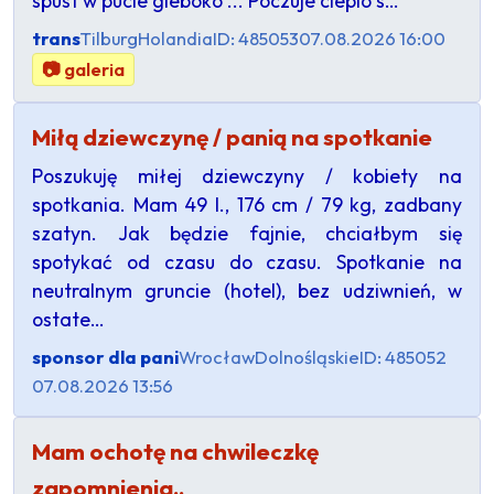
spust w pucie gleboko ... Poczuje cieplo s…
trans
Tilburg
Holandia
ID: 485053
07.08.2026 16:00
📷 galeria
Miłą dziewczynę / panią na spotkanie
Poszukuję miłej dziewczyny / kobiety na
spotkania. Mam 49 l., 176 cm / 79 kg, zadbany
szatyn. Jak będzie fajnie, chciałbym się
spotykać od czasu do czasu. Spotkanie na
neutralnym gruncie (hotel), bez udziwnień, w
ostate…
sponsor dla pani
Wrocław
Dolnośląskie
ID: 485052
07.08.2026 13:56
Mam ochotę na chwileczkę
zapomnienia..