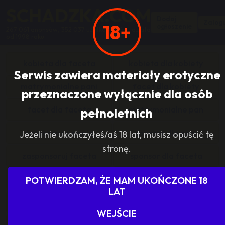
SCHADZKA.COM
Dodaj
Zalogu
18+
ogłoszenie
267 061 anonsów, 352 037 użytkowników, działa
od 1998 roku
kobieta dla faceta
kobieta dla kobiety
Serwis zawiera materiały erotyczne
matrymonialne pani
facet dla kobiety
przeznaczone wyłącznie dla osób
facet dla faceta
matrymonialne pan
pełnoletnich
zasponsoruj panią
sponsor dla pani
Jeżeli nie ukończyłeś/aś 18 lat, musisz opuścić tę
stronę.
zasponsoruj faceta
sponsor dla faceta
sponsoring grupy
agencje towarzyskie
POTWIERDZAM, ŻE MAM UKOŃCZONE 18
LAT
dam prace
szukam pracy
WEJŚCIE
grupowo i odlotowo
grupa szuka pani