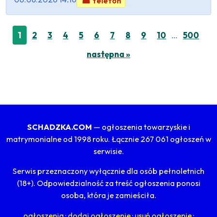
☎ telefon
…
1
2
3
4
5
6
7
8
9
10
500
następna »
SCHADZKA.COM
— ogłoszenia towarzyskie i
matrymonialne od 1998 roku. Łącznie 267 061 ogłoszeń w
serwisie.
Serwis przeznaczony wyłącznie dla osób pełnoletnich
(18+). Odpowiedzialność za treść ogłoszenia ponosi
osoba, która je zamieściła.
ogłoszenia
·
dodaj ogłoszenie
·
usuń ogłoszenie
·