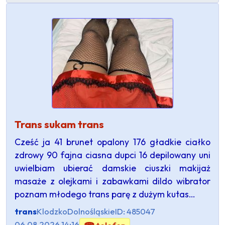
Trans sukam trans
Cześć ja 41 brunet opalony 176 gładkie ciałko
zdrowy 90 fajna ciasna dupci 16 depilowany uni
uwielbiam ubierać damskie ciuszki makijaż
masaże z olejkami i zabawkami dildo wibrator
poznam młodego trans parę z dużym kutas…
trans
Klodzko
Dolnośląskie
ID: 485047
06.08.2026 14:16