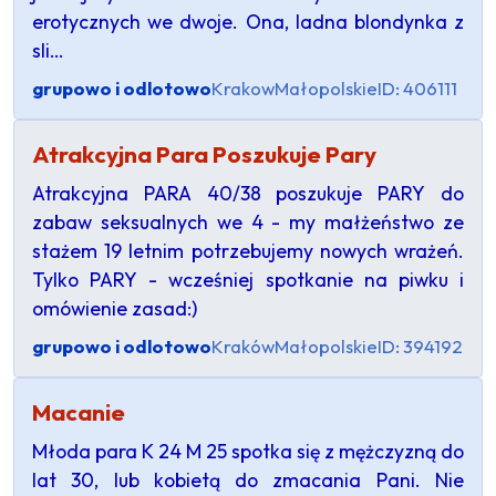
erotycznych we dwoje. Ona, ladna blondynka z
sli…
grupowo i odlotowo
Krakow
Małopolskie
ID: 406111
Atrakcyjna Para Poszukuje Pary
Atrakcyjna PARA 40/38 poszukuje PARY do
zabaw seksualnych we 4 - my małżeństwo ze
stażem 19 letnim potrzebujemy nowych wrażeń.
Tylko PARY - wcześniej spotkanie na piwku i
omówienie zasad:)
grupowo i odlotowo
Kraków
Małopolskie
ID: 394192
Macanie
Młoda para K 24 M 25 spotka się z mężczyzną do
lat 30, lub kobietą do zmacania Pani. Nie