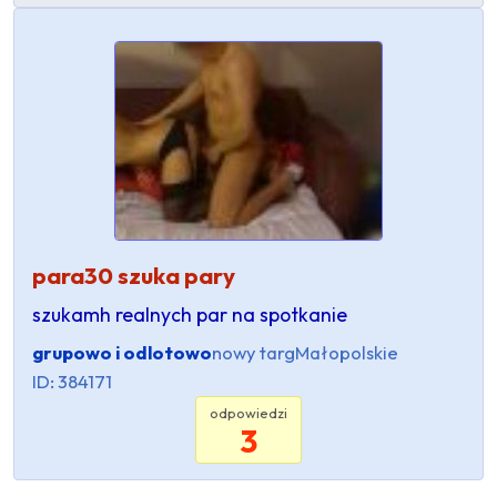
para30 szuka pary
szukamh realnych par na spotkanie
grupowo i odlotowo
nowy targ
Małopolskie
ID: 384171
odpowiedzi
3