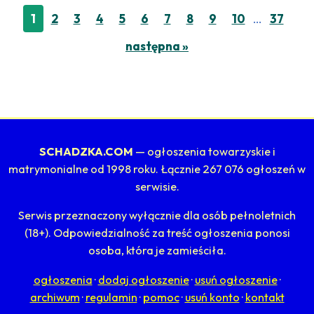
…
1
2
3
4
5
6
7
8
9
10
37
następna »
SCHADZKA.COM
— ogłoszenia towarzyskie i
matrymonialne od 1998 roku. Łącznie 267 076 ogłoszeń w
serwisie.
Serwis przeznaczony wyłącznie dla osób pełnoletnich
(18+). Odpowiedzialność za treść ogłoszenia ponosi
osoba, która je zamieściła.
ogłoszenia
·
dodaj ogłoszenie
·
usuń ogłoszenie
·
archiwum
·
regulamin
·
pomoc
·
usuń konto
·
kontakt