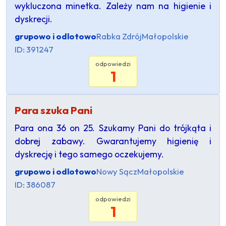
wykluczona minetka. Zależy nam na higienie i
dyskrecji.
grupowo i odlotowo
Rabka Zdrój
Małopolskie
ID: 391247
odpowiedzi
1
Para szuka Pani
Para ona 36 on 25. Szukamy Pani do trójkąta i
dobrej zabawy. Gwarantujemy higienię i
dyskrecję i tego samego oczekujemy.
grupowo i odlotowo
Nowy Sącz
Małopolskie
ID: 386087
odpowiedzi
1