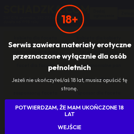
SCHADZKA.COM
Dodaj
Zalogu
18+
ogłoszenie
267 076 anonsów, 352 072 użytkowników,
działa od 1998 roku
kobieta dla faceta
kobieta dla kobiety
Serwis zawiera materiały erotyczne
matrymonialne pani
facet dla kobiety
przeznaczone wyłącznie dla osób
facet dla faceta
matrymonialne pan
pełnoletnich
zasponsoruj panią
sponsor dla pani
Jeżeli nie ukończyłeś/aś 18 lat, musisz opuścić tę
stronę.
zasponsoruj faceta
sponsor dla faceta
sponsoring grupy
agencje towarzyskie
POTWIERDZAM, ŻE MAM UKOŃCZONE 18
LAT
dam prace
szukam pracy
WEJŚCIE
grupowo i odlotowo
grupa szuka pani