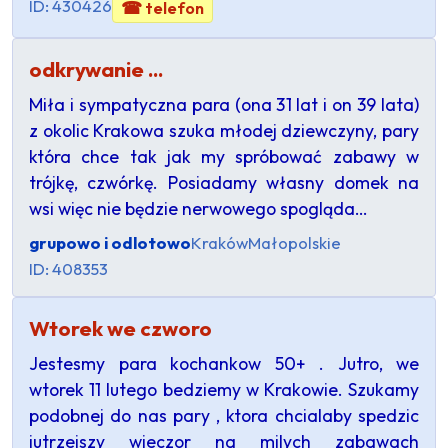
ID: 430426
☎ telefon
odkrywanie ...
Miła i sympatyczna para (ona 31 lat i on 39 lata)
z okolic Krakowa szuka młodej dziewczyny, pary
która chce tak jak my spróbować zabawy w
trójkę, czwórkę. Posiadamy własny domek na
wsi więc nie będzie nerwowego spogląda…
grupowo i odlotowo
Kraków
Małopolskie
ID: 408353
Wtorek we czworo
Jestesmy para kochankow 50+ . Jutro, we
wtorek 11 lutego bedziemy w Krakowie. Szukamy
podobnej do nas pary , ktora chcialaby spedzic
jutrzejszy wieczor na milych zabawach