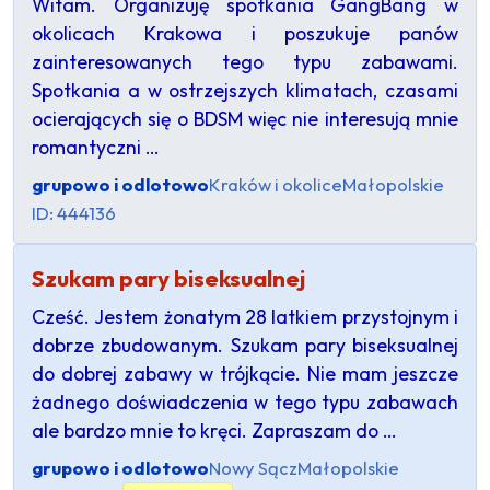
Witam. Organizuję spotkania GangBang w
okolicach Krakowa i poszukuje panów
zainteresowanych tego typu zabawami.
Spotkania a w ostrzejszych klimatach, czasami
ocierających się o BDSM więc nie interesują mnie
romantyczni …
grupowo i odlotowo
Kraków i okolice
Małopolskie
ID: 444136
Szukam pary biseksualnej
Cześć. Jestem żonatym 28 latkiem przystojnym i
dobrze zbudowanym. Szukam pary biseksualnej
do dobrej zabawy w trójkącie. Nie mam jeszcze
żadnego doświadczenia w tego typu zabawach
ale bardzo mnie to kręci. Zapraszam do …
grupowo i odlotowo
Nowy Sącz
Małopolskie