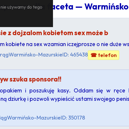
 sponsor dla faceta — Warmińsk
— nie używamy do tego
ie z dojzalom kobietom sex może b
 kobiete na sex wzamian iczejprosze o nie duże w
rąg
Warmińsko-Mazurskie
ID: 465438
☎ telefon
tyw szuka sponsora!!
łopakiem i poszukuję kasy. Oddam się w ręce 
ną dziurkę i pozwoli wypieścić ustami swojego peni
ląg
Warmińsko-Mazurskie
ID: 350178