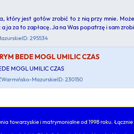
a, który jest gotów zrobić to z nią przy mnie. Mo
z a ja za to zapłacę. Ja na Was popatrzę i sam zrob
azurskie
ID: 295534
YM BEDE MOGL UMILIC CZAS
DE MOGL UMILIC CZAS
Z
Warmińsko-Mazurskie
ID: 230150
ia towarzyskie i matrymonialne od 1998 roku. Łącznie 