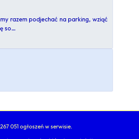
żemy razem podjechać na parking, wziąć
ię so…
267 051 ogłoszeń w serwisie.