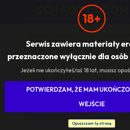
SCHADZKA.COM
18+
267 051 anonsów, 351 996 użytkowników, działa od 199
kobieta dla faceta
kobieta dla kobie
Serwis zawiera materiały e
zasponsoruj panią
sponsor dla pani
przeznaczone wyłącznie dla osób 
dam prace
szukam pracy
Jeżeli nie ukończyłeś/aś 18 lat, musisz opuś
s/m - grupy
s/m - panie
POTWIERDZAM, ŻE MAM UKOŃCZON
Pokaż tylko ogłoszenia z woj
WEJŚCIE
DODAJ ANONS
USUŃ ANONS
Opuszczam tę stronę