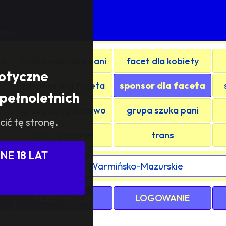
8 roku
ty
matrymonialne pani
facet dla kobiety
rotyczne
zasponsoruj faceta
sponsor dla faceta
pełnoletnich
grupowo i odlotowo
grupa szuka pani
cić tę stronę.
s/m - panowie
trans
E 18 LAT
ewództwa / kraju:
REJESTRACJA
LOGOWANIE