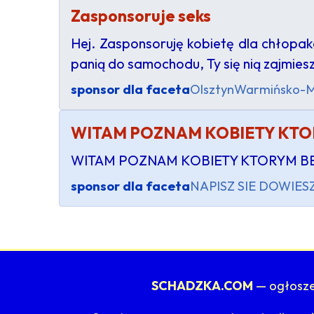
Zasponsoruje seks
Hej. Zasponsoruję kobietę dla chłopak
panią do samochodu, Ty się nią zajmies
sponsor dla faceta
Olsztyn
Warmińsko-M
WITAM POZNAM KOBIETY KTOR
WITAM POZNAM KOBIETY KTORYM BE
sponsor dla faceta
NAPISZ SIE DOWIES
SCHADZKA.COM
— ogłoszen