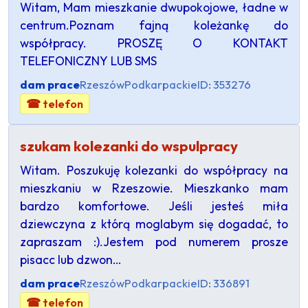
Witam, Mam mieszkanie dwupokojowe, ładne w
centrum.Poznam fajną koleżankę do
współpracy. PROSZĘ O KONTAKT
TELEFONICZNY LUB SMS
dam prace
Rzeszów
Podkarpackie
ID: 353276
☎ telefon
szukam kolezanki do wspulpracy
Witam. Poszukuję kolezanki do współpracy na
mieszkaniu w Rzeszowie. Mieszkanko mam
bardzo komfortowe. Jeśli jesteś miła
dziewczyna z którą moglabym się dogadać, to
zapraszam :).Jestem pod numerem prosze
pisacc lub dzwon…
dam prace
Rzeszów
Podkarpackie
ID: 336891
☎ telefon