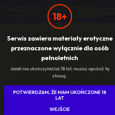
SCHADZKA.COM
Dodaj
Zalogu
18+
ogłoszenie
267 058 anonsów, 352 029 użytkowników,
działa od 1998 roku
kobieta dla faceta
kobieta dla kobiety
Serwis zawiera materiały erotyczne
matrymonialne pani
facet dla kobiety
przeznaczone wyłącznie dla osób
facet dla faceta
matrymonialne pan
pełnoletnich
zasponsoruj panią
sponsor dla pani
Jeżeli nie ukończyłeś/aś 18 lat, musisz opuścić tę
stronę.
zasponsoruj faceta
sponsor dla faceta
sponsoring grupy
agencje towarzyskie
POTWIERDZAM, ŻE MAM UKOŃCZONE 18
LAT
dam prace
szukam pracy
WEJŚCIE
grupowo i odlotowo
grupa szuka pani