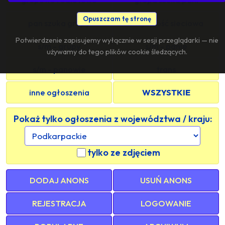
Opuszczam tę stronę
pan szuka grupy
znajomość sieciowa
Potwierdzenie zapisujemy wyłącznie w sesji przeglądarki — nie
s/m - grupy
s/m - panie
używamy do tego plików cookie śledzących.
s/m - panowie
trans
inne ogłoszenia
WSZYSTKIE
Pokaż tylko ogłoszenia z województwa / kraju:
tylko ze zdjęciem
DODAJ ANONS
USUŃ ANONS
REJESTRACJA
LOGOWANIE