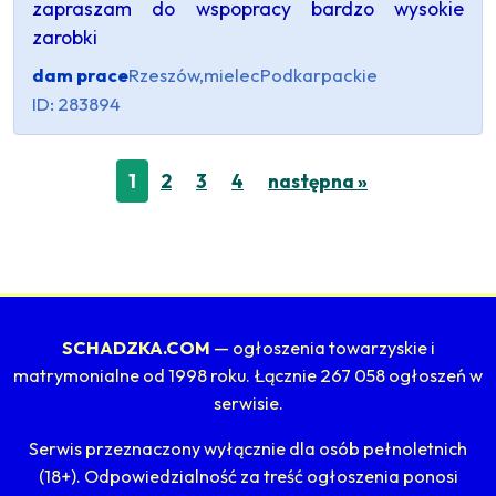
zapraszam do wspopracy bardzo wysokie
zarobki
dam prace
Rzeszów,mielec
Podkarpackie
ID: 283894
1
2
3
4
następna »
SCHADZKA.COM
— ogłoszenia towarzyskie i
matrymonialne od 1998 roku. Łącznie 267 058 ogłoszeń w
serwisie.
Serwis przeznaczony wyłącznie dla osób pełnoletnich
(18+). Odpowiedzialność za treść ogłoszenia ponosi