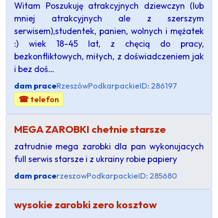
Witam Poszukuję atrakcyjnych dziewczyn (lub
mniej atrakcyjnych ale z szerszym
serwisem),studentek, panien, wolnych i mężatek
:) wiek 18-45 lat, z chęcią do pracy,
bezkonfliktowych, miłych, z doświadczeniem jak
i bez doś…
dam prace
Rzeszów
Podkarpackie
ID: 286197
☎ telefon
MEGA ZAROBKI chetnie starsze
zatrudnie mega zarobki dla pan wykonujacych
full serwis starsze i z ukrainy robie papiery
dam prace
rzeszow
Podkarpackie
ID: 285680
wysokie zarobki zero kosztow