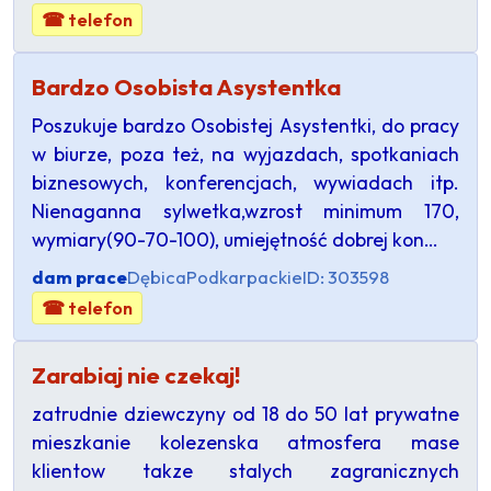
☎ telefon
Bardzo Osobista Asystentka
Poszukuje bardzo Osobistej Asystentki, do pracy
w biurze, poza też, na wyjazdach, spotkaniach
biznesowych, konferencjach, wywiadach itp.
Nienaganna sylwetka,wzrost minimum 170,
wymiary(90-70-100), umiejętność dobrej kon…
dam prace
Dębica
Podkarpackie
ID: 303598
☎ telefon
Zarabiaj nie czekaj!
zatrudnie dziewczyny od 18 do 50 lat prywatne
mieszkanie kolezenska atmosfera mase
klientow takze stalych zagranicznych