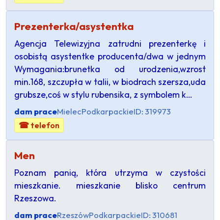
Prezenterka/asystentka
Agencja Telewizyjna zatrudni prezenterkę i
osobistą asystentke producenta/dwa w jednym
Wymagania:brunetka od urodzenia,wzrost
min.168, szczupła w talii, w biodrach szersza,uda
grubsze,coś w stylu rubensika, z symbolem k…
dam prace
Mielec
Podkarpackie
ID: 319973
☎ telefon
Men
Poznam panią, która utrzyma w czystości
mieszkanie. mieszkanie blisko centrum
Rzeszowa.
dam prace
Rzeszów
Podkarpackie
ID: 310681