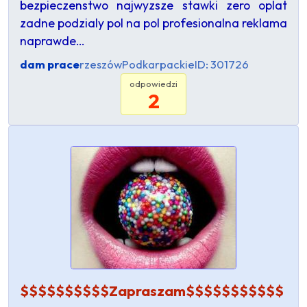
bezpieczenstwo najwyzsze stawki zero oplat
zadne podzialy pol na pol profesionalna reklama
naprawde…
dam prace
rzeszów
Podkarpackie
ID: 301726
odpowiedzi
2
$$$$$$$$$$Zapraszam$$$$$$$$$$$