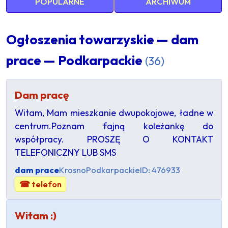
POPULARNE
ARCHIWUM
Ogłoszenia towarzyskie — dam
prace — Podkarpackie
(36)
Dam pracę
Witam, Mam mieszkanie dwupokojowe, ładne w
centrum.Poznam fajną koleżankę do
współpracy. PROSZĘ O KONTAKT
TELEFONICZNY LUB SMS
dam prace
Krosno
Podkarpackie
ID: 476933
☎ telefon
Witam :)