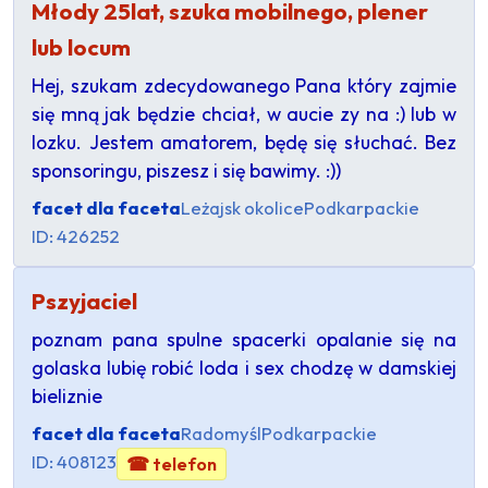
Młody 25lat, szuka mobilnego, plener
lub locum
Hej, szukam zdecydowanego Pana który zajmie
się mną jak będzie chciał, w aucie zy na :) lub w
lozku. Jestem amatorem, będę się słuchać. Bez
sponsoringu, piszesz i się bawimy. :))
facet dla faceta
Leżajsk okolice
Podkarpackie
ID: 426252
Pszyjaciel
poznam pana spulne spacerki opalanie się na
golaska lubię robić loda i sex chodzę w damskiej
bieliznie
facet dla faceta
Radomyśl
Podkarpackie
ID: 408123
☎ telefon