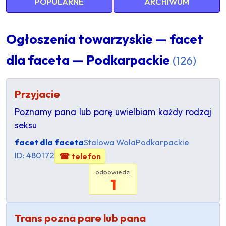
POPULARNE
ARCHIWUM
Ogłoszenia towarzyskie — facet
dla faceta — Podkarpackie
(126)
Przyjacie
Poznamy pana lub parę uwielbiam każdy rodzaj
seksu
facet dla faceta
Stalowa Wola
Podkarpackie
ID: 480172
☎ telefon
odpowiedzi
1
Trans pozna pare lub pana