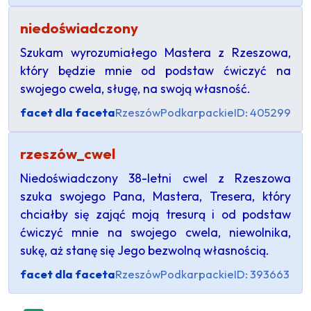
niedoświadczony
Szukam wyrozumiałego Mastera z Rzeszowa,
który będzie mnie od podstaw ćwiczyć na
swojego cwela, sługę, na swoją własność.
facet dla faceta
Rzeszów
Podkarpackie
ID: 405299
rzeszów_cwel
Niedoświadczony 38-letni cwel z Rzeszowa
szuka swojego Pana, Mastera, Tresera, który
chciałby się zająć moją tresurą i od podstaw
ćwiczyć mnie na swojego cwela, niewolnika,
sukę, aż stanę się Jego bezwolną własnością.
facet dla faceta
Rzeszów
Podkarpackie
ID: 393663