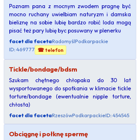
Poznam pana z mocnym zwodem pragnę być
mocno ruchany uwielbiam naturyzm i damska
bieliznę na sobie lubię bardzo robić loda mogą
pisać też pary lubię byc posuwany w plenerku
facet dla faceta
Radomyśl
Podkarpackie
ID: 469777
☎ telefon
Tickle/bondage/bdsm
Szukam chętnego chłopaka do 30 lat
wysportowanego do spotkania w klimacie tickle
torture/bondage (ewentualnie nipple torture,
chłosta)
facet dla faceta
Rzeszów
Podkarpackie
ID: 454545
Obciągnę i połknę spermę