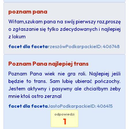
poznam pana
Witam,szukam pana na swój pierwszy raz,proszę
o zgłaszanie się tylko zdecydowanych i najlepiej
z lokum
facet dla faceta
rzeszów
Podkarpackie
ID: 406748
Poznam Pana najlepiej trans
Poznam Pana wiek nie gra roli. Najlepiej jeśli
będzie to trans. Sam lubię ubierać pończochy.
Jestem aktywny i pasywny ale chciałbym żeby
mnie ktoś ostro zerznal
facet dla faceta
Jasło
Podkarpackie
ID: 406415
odpowiedzi
1