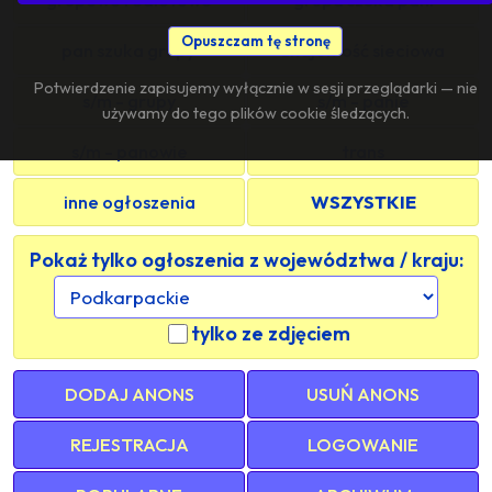
Opuszczam tę stronę
pan szuka grupy
znajomość sieciowa
Potwierdzenie zapisujemy wyłącznie w sesji przeglądarki — nie
s/m - grupy
s/m - panie
używamy do tego plików cookie śledzących.
s/m - panowie
trans
inne ogłoszenia
WSZYSTKIE
Pokaż tylko ogłoszenia z województwa / kraju:
tylko ze zdjęciem
DODAJ ANONS
USUŃ ANONS
REJESTRACJA
LOGOWANIE