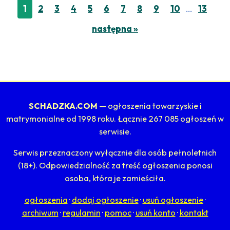
…
1
2
3
4
5
6
7
8
9
10
13
następna »
SCHADZKA.COM
— ogłoszenia towarzyskie i
matrymonialne od 1998 roku. Łącznie 267 085 ogłoszeń w
serwisie.
Serwis przeznaczony wyłącznie dla osób pełnoletnich
(18+). Odpowiedzialność za treść ogłoszenia ponosi
osoba, która je zamieściła.
ogłoszenia
·
dodaj ogłoszenie
·
usuń ogłoszenie
·
archiwum
·
regulamin
·
pomoc
·
usuń konto
·
kontakt