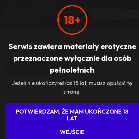
SCHADZKA.COM
Dodaj
Zalogu
18+
ogłoszenie
267 085 anonsów, 352 093 użytkowników,
działa od 1998 roku
kobieta dla faceta
kobieta dla kobiety
Serwis zawiera materiały erotyczne
matrymonialne pani
facet dla kobiety
przeznaczone wyłącznie dla osób
facet dla faceta
matrymonialne pan
pełnoletnich
zasponsoruj panią
sponsor dla pani
Jeżeli nie ukończyłeś/aś 18 lat, musisz opuścić tę
stronę.
zasponsoruj faceta
sponsor dla faceta
sponsoring grupy
agencje towarzyskie
POTWIERDZAM, ŻE MAM UKOŃCZONE 18
LAT
dam prace
szukam pracy
WEJŚCIE
grupowo i odlotowo
grupa szuka pani