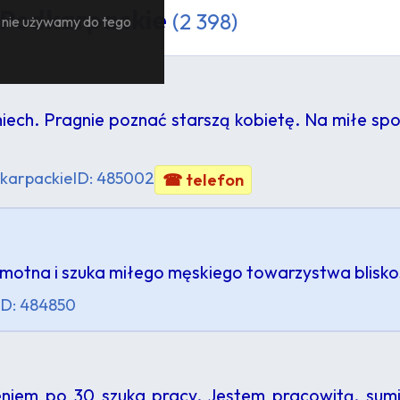
 Podkarpackie
(2 398)
— nie używamy do tego
iech. Pragnie poznać starszą kobietę. Na miłe sp
karpackie
ID: 485002
☎ telefon
motna i szuka miłego męskiego towarzystwa bliskośc
ID: 484850
niem po 30 szuka pracy. Jestem pracowitą, sumi