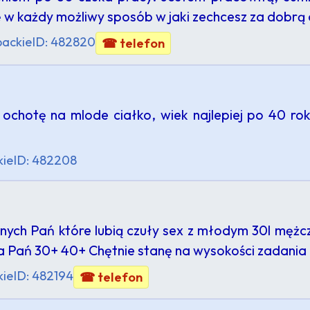
w każdy możliwy sposób w jaki zechcesz za dobrą 
ackie
ID: 482820
☎ telefon
chotę na mlode ciałko, wiek najlepiej po 40 rok
ie
ID: 482208
nych Pań które lubią czuły sex z młodym 30l mężczy
la Pań 30+ 40+ Chętnie stanę na wysokości zadania
ie
ID: 482194
☎ telefon