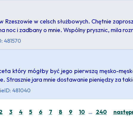
w Rzeszowie w celsch służbowych. Chętnie zaprosz
 na noc i zadbany o mnie. Wspólny prysznic, mila ro
D: 481570
eta który mógłby być jego pierwszą męsko-męską
. Strasznie jara mnie dostawanie pieniędzy za taki
ie
ID: 481040
…
2
3
4
5
6
7
8
9
10
240
następ