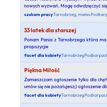
nowych wyzwań. Mogę odwdzięczyć się 
szukam pracy
Tarnobrzeg, mielec
Podkarp
33 latek dla starszej
Ponam Pania z Tarnobrzega która ma o
propozycjie
facet dla kobiety
Tarnobrzeg
Podkarpack
Piękna Miłość
Zamieszczam ogłoszenie tylko dla chęt
umów się nie pożałujesz;) ogłoszenie d
facet dla kobiety
Tarnobrzeg
Podkarpack