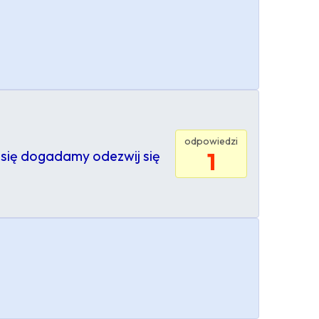
s
odpowiedzi
 się dogadamy odezwij się
1