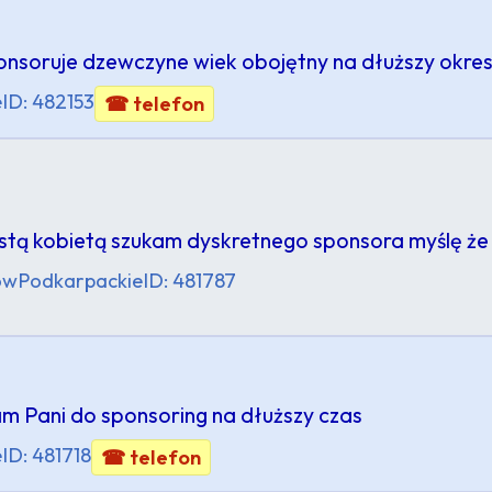
ponsoruje dzewczyne wiek obojętny na dłuższy okre
e
ID: 482153
☎ telefon
ystą kobietą szukam dyskretnego sponsora myślę że
ów
Podkarpackie
ID: 481787
am Pani do sponsoring na dłuższy czas
e
ID: 481718
☎ telefon