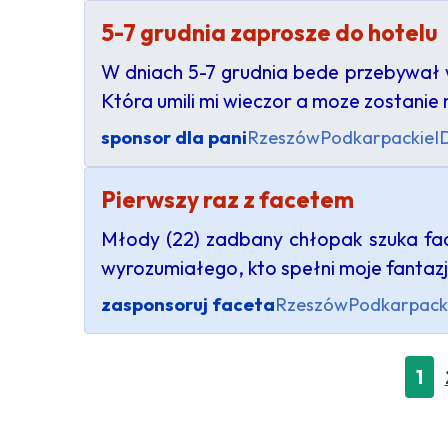
5-7 grudnia zaprosze do hotelu
W dniach 5-7 grudnia bede przebywał 
Która umili mi wieczor a moze zostanie
sponsor dla pani
Rzeszów
Podkarpackie
I
Pierwszy raz z facetem
Młody (22) zadbany chłopak szuka fac
wyrozumiałego, kto spełni moje fantazje
zasponsoruj faceta
Rzeszów
Podkarpack
1