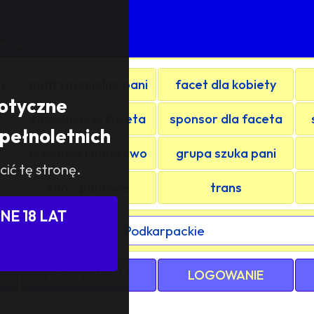
M
98 roku
ty
matrymonialne pani
facet dla kobiety
rotyczne
zasponsoruj faceta
sponsor dla faceta
pełnoletnich
grupowo i odlotowo
grupa szuka pani
cić tę stronę.
s/m - panowie
trans
E 18 LAT
ewództwa / kraju:
REJESTRACJA
LOGOWANIE