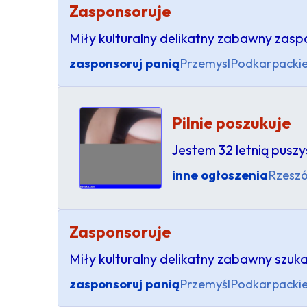
Zasponsoruje
Miły kulturalny delikatny zabawny zas
zasponsoruj panią
Przemysl
Podkarpacki
Pilnie poszukuje
Jestem 32 letnią pusz
inne ogłoszenia
Rzesz
Zasponsoruje
Miły kulturalny delikatny zabawny szuk
zasponsoruj panią
Przemyśl
Podkarpacki