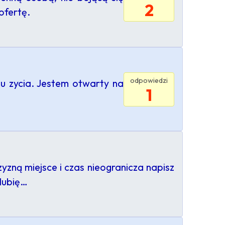
2
ofertę.
odpowiedzi
u zycia. Jestem otwarty na
1
zną miejsce i czas nieogranicza napisz
 lubię…