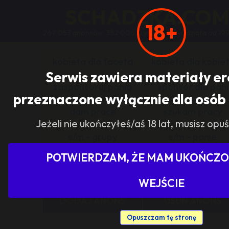
SCHADZKA.CO
18+
267 053 anonsów, 352 006 użytkowników, działa od 19
kobieta dla faceta
kobieta dla kobie
Serwis zawiera materiały e
zasponsoruj panią
sponsor dla pani
przeznaczone wyłącznie dla osób 
dam prace
szukam pracy
Jeżeli nie ukończyłeś/aś 18 lat, musisz opuś
s/m - grupy
s/m - panie
POTWIERDZAM, ŻE MAM UKOŃCZON
Pokaż tylko ogłoszenia z woj
WEJŚCIE
DODAJ ANONS
USUŃ ANONS
Opuszczam tę stronę