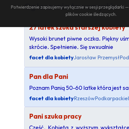
Ogłoszenia towarzyskie —
Potwierdzenie zapisujemy wyłącznie w sesji przeglądarki 
plików cookie śledzących.
27 latek szuka starszej kobiety
Wysoki brunet piwne oczka. Piękny uśm
skrócie. Spełnienie. Się swxualnie
facet dla kobiety
Jarosław Przemysł
Pod
Pan dla Pani
Poznam Panią 50-60 latke która jest sa
facet dla kobiety
Rzeszów
Podkarpackie
Pani szuka pracy
Cześć. Kobieta z wyższym wykształce