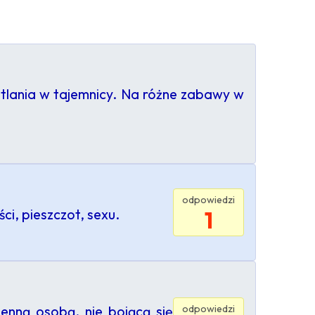
otlania w tajemnicy. Na różne zabawy w
odpowiedzi
i, pieszczot, sexu.
1
odpowiedzi
enną osobą, nie bojącą się