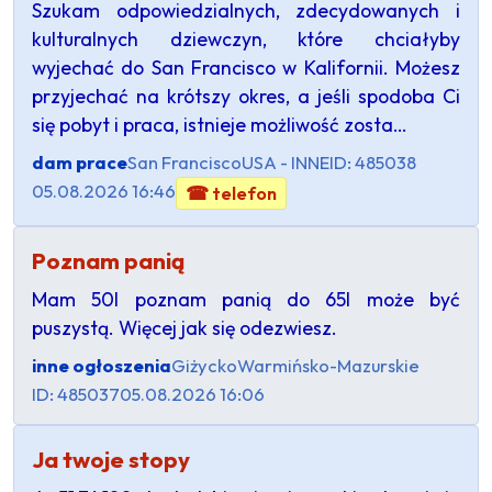
Szukam odpowiedzialnych, zdecydowanych i
kulturalnych dziewczyn, które chciałyby
wyjechać do San Francisco w Kalifornii. Możesz
przyjechać na krótszy okres, a jeśli spodoba Ci
się pobyt i praca, istnieje możliwość zosta…
dam prace
San Francisco
USA - INNE
ID: 485038
05.08.2026 16:46
☎ telefon
Poznam panią
Mam 50l poznam panią do 65l może być
puszystą. Więcej jak się odezwiesz.
inne ogłoszenia
Giżycko
Warmińsko-Mazurskie
ID: 485037
05.08.2026 16:06
Ja twoje stopy