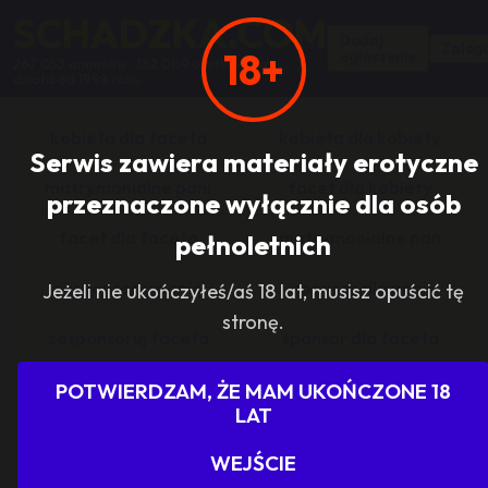
SCHADZKA.COM
Dodaj
Zalogu
18+
ogłoszenie
267 053 anonsów, 352 009 użytkowników,
działa od 1998 roku
kobieta dla faceta
kobieta dla kobiety
Serwis zawiera materiały erotyczne
matrymonialne pani
facet dla kobiety
przeznaczone wyłącznie dla osób
facet dla faceta
matrymonialne pan
pełnoletnich
zasponsoruj panią
sponsor dla pani
Jeżeli nie ukończyłeś/aś 18 lat, musisz opuścić tę
stronę.
zasponsoruj faceta
sponsor dla faceta
sponsoring grupy
agencje towarzyskie
POTWIERDZAM, ŻE MAM UKOŃCZONE 18
LAT
dam prace
szukam pracy
WEJŚCIE
grupowo i odlotowo
grupa szuka pani