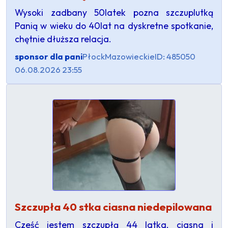
Wysoki zadbany 50latek pozna szczuplutką
Panią w wieku do 40lat na dyskretne spotkanie,
chętnie dłuższa relacja.
sponsor dla pani
Płock
Mazowieckie
ID: 485050
06.08.2026 23:55
Szczupła 40 stka ciasna niedepilowana
Cześć jestem szczupłą 44 latka, ciasna i