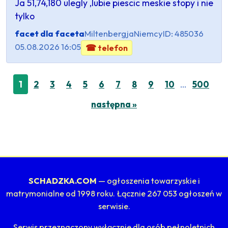
Ja 51,74,180 ulegly ,lubie piescic meskie stopy i nie
tylko
facet dla faceta
Miltenbergja
Niemcy
ID: 485036
05.08.2026 16:05
☎ telefon
…
1
2
3
4
5
6
7
8
9
10
500
następna »
SCHADZKA.COM
— ogłoszenia towarzyskie i
matrymonialne od 1998 roku. Łącznie 267 053 ogłoszeń w
serwisie.
Serwis przeznaczony wyłącznie dla osób pełnoletnich