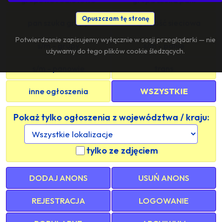
Opuszczam tę stronę
pan szuka grupy
znajomość sieciowa
Potwierdzenie zapisujemy wyłącznie w sesji przeglądarki — nie
s/m - grupy
s/m - panie
używamy do tego plików cookie śledzących.
s/m - panowie
trans
inne ogłoszenia
WSZYSTKIE
Pokaż tylko ogłoszenia z województwa / kraju:
tylko ze zdjęciem
DODAJ ANONS
USUŃ ANONS
REJESTRACJA
LOGOWANIE