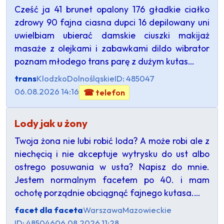
Cześć ja 41 brunet opalony 176 gładkie ciałko
zdrowy 90 fajna ciasna dupci 16 depilowany uni
uwielbiam ubierać damskie ciuszki makijaż
masaże z olejkami i zabawkami dildo wibrator
poznam młodego trans parę z dużym kutas…
trans
Klodzko
Dolnośląskie
ID: 485047
06.08.2026 14:16
☎ telefon
Lody jak u żony
Twoja żona nie lubi robić loda? A może robi ale z
niechęcią i nie akceptuje wytrysku do ust albo
ostrego posuwania w usta? Napisz do mnie.
Jestem normalnym facetem po 40. i mam
ochotę porządnie obciągnąć fajnego kutasa.…
facet dla faceta
Warszawa
Mazowieckie
ID: 485046
06.08.2026 11:28