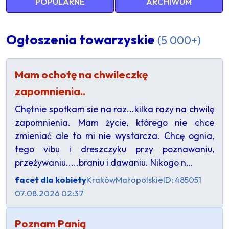
POPULARNE
ARCHIWUM
Ogłoszenia towarzyskie
(5 000+)
Mam ochotę na chwileczkę
zapomnienia..
Chętnie spotkam sie na raz...kilka razy na chwilę
zapomnienia. Mam życie, którego nie chce
zmieniać ale to mi nie wystarcza. Chcę ognia,
tego vibu i dreszczyku przy poznawaniu,
przeżywaniu.....braniu i dawaniu. Nikogo n…
facet dla kobiety
Kraków
Małopolskie
ID: 485051
07.08.2026 02:37
Poznam Panią