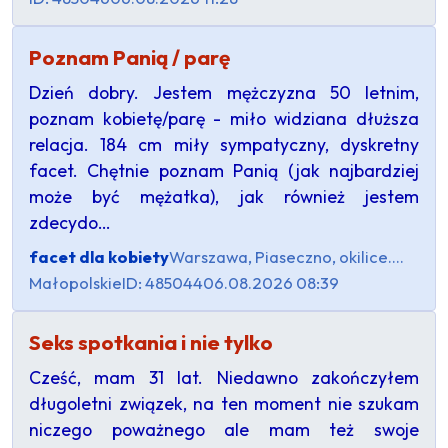
Poznam Panią / parę
Dzień dobry. Jestem mężczyzna 50 letnim,
poznam kobietę/parę - miło widziana dłuższa
relacja. 184 cm miły sympatyczny, dyskretny
facet. Chętnie poznam Panią (jak najbardziej
może być mężatka), jak również jestem
zdecydo…
facet dla kobiety
Warszawa, Piaseczno, okilice....
Małopolskie
ID: 485044
06.08.2026 08:39
Seks spotkania i nie tylko
Cześć, mam 31 lat. Niedawno zakończyłem
długoletni związek, na ten moment nie szukam
niczego poważnego ale mam też swoje