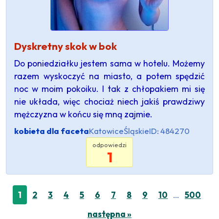
Dyskretny skok w bok
Do poniedziałku jestem sama w hotelu. Możemy
razem wyskoczyć na miasto, a potem spędzić
noc w moim pokoiku. I tak z chłopakiem mi się
nie układa, więc chociaż niech jakiś prawdziwy
mężczyzna w końcu się mną zajmie.
kobieta dla faceta
Katowice
Śląskie
ID: 484270
odpowiedzi
1
…
1
2
3
4
5
6
7
8
9
10
500
następna »