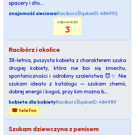
spacery i dłu…
znajomość sieciowa
Raciborz
Śląskie
ID: 484992
odpowiedzi
3
Racibórz i okolice
38-letnia, puszysta kobieta z charakterem szuka
drugiej kobiety, która nie boi się śmiechu,
spontaniczności i odrobiny szaleństwa 😈✨ Nie
szukam ideału z katalogu — szukam chemii,
dobrej energii i kogoś, przy kim można b…
kobieta dla kobiety
Raciborz
Śląskie
ID: 484989
☎ telefon
Szukam dziewczyna z penisem