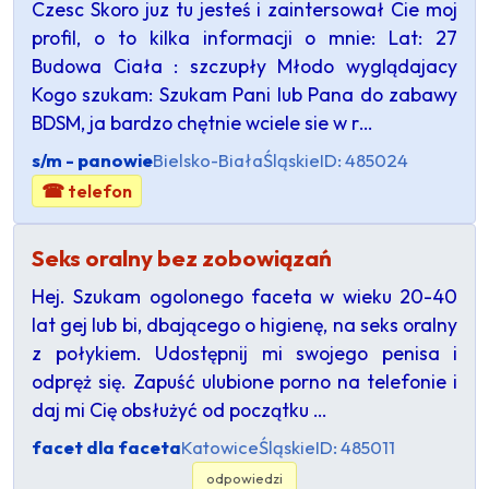
Czesc Skoro juz tu jesteś i zaintersował Cie moj
profil, o to kilka informacji o mnie: Lat: 27
Budowa Ciała : szczupły Młodo wyglądajacy
Kogo szukam: Szukam Pani lub Pana do zabawy
BDSM, ja bardzo chętnie wciele sie w r…
s/m - panowie
Bielsko-Biała
Śląskie
ID: 485024
☎ telefon
Seks oralny bez zobowiązań
Hej. Szukam ogolonego faceta w wieku 20-40
lat gej lub bi, dbającego o higienę, na seks oralny
z połykiem. Udostępnij mi swojego penisa i
odpręż się. Zapuść ulubione porno na telefonie i
daj mi Cię obsłużyć od początku …
facet dla faceta
Katowice
Śląskie
ID: 485011
odpowiedzi