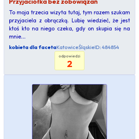
Przyjaciółka bez zobowiązań
To moja trzecia wizyta tutaj, tym razem szukam
przyjaciela z obrączką. Lubię wiedzieć, że jest
ktoś kto na niego czeka, gdy on skupia się na
mnie...
kobieta dla faceta
Katowice
Śląskie
ID: 484854
odpowiedzi
2