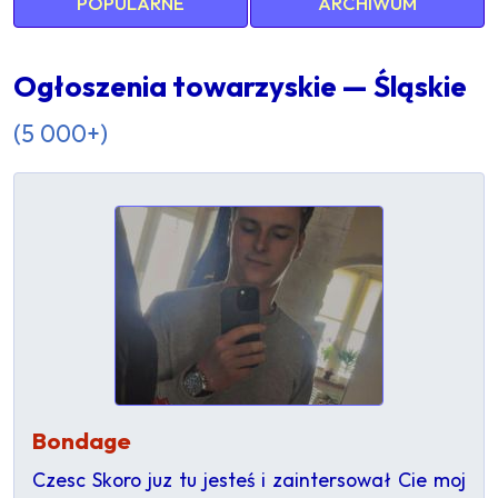
POPULARNE
ARCHIWUM
Ogłoszenia towarzyskie — Śląskie
(5 000+)
Bondage
Czesc Skoro juz tu jesteś i zaintersował Cie moj