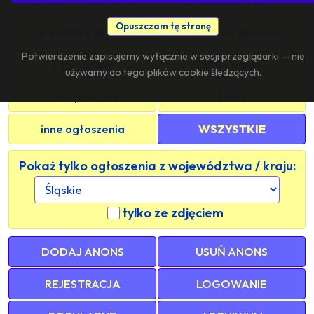
Opuszczam tę stronę
pan szuka grupy
znajomość sieciowa
Potwierdzenie zapisujemy wyłącznie w sesji przeglądarki — nie
s/m - grupy
s/m - panie
używamy do tego plików cookie śledzących.
s/m - panowie
trans
inne ogłoszenia
WSZYSTKIE
Pokaż tylko ogłoszenia z województwa / kraju:
tylko ze zdjęciem
DODAJ ANONS
USUŃ ANONS
REJESTRACJA
LOGOWANIE