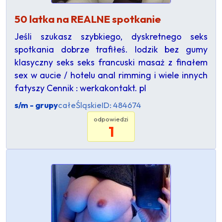
50 latka na REALNE spotkanie
Jeśli szukasz szybkiego, dyskretnego seks
spotkania dobrze trafiłeś. lodzik bez gumy
klasyczny seks seks francuski masaż z finałem
sex w aucie / hotelu anal rimming i wiele innych
fatyszy Cennik : werkakontakt. pl
s/m - grupy
całe
Śląskie
ID: 484674
odpowiedzi
1