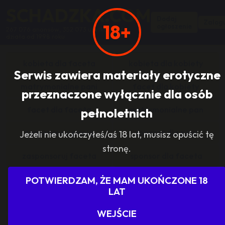
SCHADZKA.COM
Dodaj
Zalogu
18+
ogłoszenie
267 076 anonsów, 352 073 użytkowników,
działa od 1998 roku
kobieta dla faceta
kobieta dla kobiety
Serwis zawiera materiały erotyczne
matrymonialne pani
facet dla kobiety
przeznaczone wyłącznie dla osób
facet dla faceta
matrymonialne pan
pełnoletnich
zasponsoruj panią
sponsor dla pani
Jeżeli nie ukończyłeś/aś 18 lat, musisz opuścić tę
stronę.
zasponsoruj faceta
sponsor dla faceta
sponsoring grupy
agencje towarzyskie
POTWIERDZAM, ŻE MAM UKOŃCZONE 18
LAT
dam prace
szukam pracy
WEJŚCIE
grupowo i odlotowo
grupa szuka pani