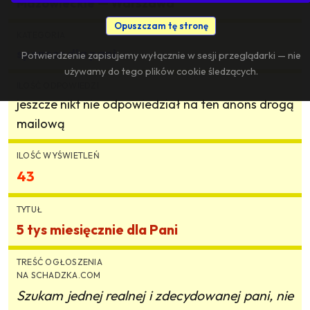
Mazowieckie
— Warszawa
Opuszczam tę stronę
KATEGORIA
sponsor dla pani
Potwierdzenie zapisujemy wyłącznie w sesji przeglądarki — nie
używamy do tego plików cookie śledzących.
ILOŚĆ ODPOWIEDZI
jeszcze nikt nie odpowiedział na ten anons drogą
mailową
ILOŚĆ WYŚWIETLEŃ
43
TYTUŁ
5 tys miesięcznie dla Pani
TREŚĆ OGŁOSZENIA
NA SCHADZKA.COM
Szukam jednej realnej i zdecydowanej pani, nie