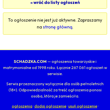
« wróć do listy ogłoszeń
To ogłoszenie nie jest już aktywne. Zapraszamy
na
stronę główną
.
SCHADZKA.COM
— ogłoszenia towarzyskie i
matrymonialne od 1998 roku. Łącznie 267 061 ogłoszeń w
serwisie.
Serwis przeznaczony wyłącznie dla osób pełnoletnich
(18+). Odpowiedzialność za treść ogłoszenia ponosi
osoba, która je zamieściła.
ogłoszenia
·
dodaj ogłoszenie
·
usuń ogłoszenie
·