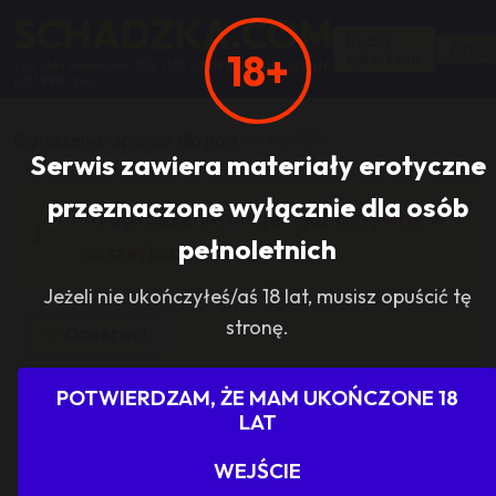
SCHADZKA.COM
Dodaj
Zalogu
18+
ogłoszenie
267 061 anonsów, 352 035 użytkowników, działa
od 1998 roku
Ogłoszenia
›
sponsor dla pani
›
nr 484759
Serwis zawiera materiały erotyczne
przeznaczone wyłącznie dla osób
To ogłoszenie nie jest już aktywne w
pełnoletnich
naszej bazie danych.
Jeżeli nie ukończyłeś/aś 18 lat, musisz opuścić tę
stronę.
☆
Obserwuj
ID OGŁOSZENIA
POTWIERDZAM, ŻE MAM UKOŃCZONE 18
484759
LAT
WEJŚCIE
LOKALIZACJA