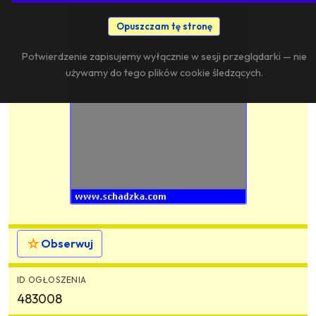
Opuszczam tę stronę
Potwierdzenie zapisujemy wyłącznie w sesji przeglądarki — nie
używamy do tego plików cookie śledzących.
☆
Obserwuj
ID OGŁOSZENIA
483008