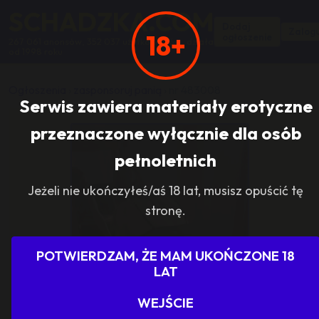
SCHADZKA.COM
Dodaj
Zalogu
18+
ogłoszenie
267 061 anonsów, 352 037 użytkowników, działa
od 1998 roku
Ogłoszenia
›
zasponsoruj panią
›
nr 483008
Serwis zawiera materiały erotyczne
przeznaczone wyłącznie dla osób
pełnoletnich
Jeżeli nie ukończyłeś/aś 18 lat, musisz opuścić tę
stronę.
POTWIERDZAM, ŻE MAM UKOŃCZONE 18
LAT
WEJŚCIE