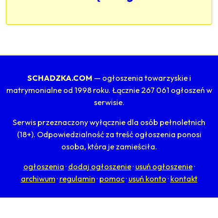
SCHADZKA.COM
— ogłoszenia towarzyskie i
matrymonialne od 1998 roku. Łącznie 267 061 ogłoszeń w
serwisie.
Serwis przeznaczony wyłącznie dla osób pełnoletnich
(18+). Odpowiedzialność za treść ogłoszenia ponosi
osoba, która je zamieściła.
ogłoszenia
·
dodaj ogłoszenie
·
usuń ogłoszenie
·
archiwum
·
regulamin
·
pomoc
·
usuń konto
·
kontakt