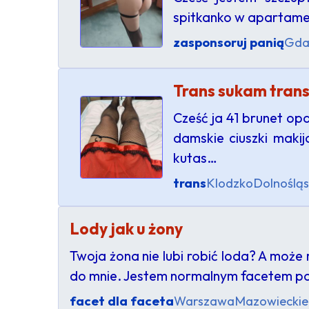
spitkanko w apartamen
zasponsoruj panią
Gda
Trans sukam tran
Cześć ja 41 brunet op
damskie ciuszki maki
kutas…
trans
Klodzko
Dolnośląs
Lody jak u żony
Twoja żona nie lubi robić loda? A może 
do mnie. Jestem normalnym facetem po
facet dla faceta
Warszawa
Mazowieckie