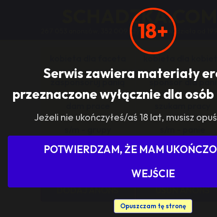
SCHADZKA.CO
18+
267 053 anonsów, 352 009 użytkowników, działa od 19
kobieta dla faceta
kobieta dla kobie
Serwis zawiera materiały e
zasponsoruj panią
sponsor dla pani
przeznaczone wyłącznie dla osób 
dam prace
szukam pracy
Jeżeli nie ukończyłeś/aś 18 lat, musisz opuś
s/m - grupy
s/m - panie
POTWIERDZAM, ŻE MAM UKOŃCZON
Pokaż tylko ogłoszenia z woj
WEJŚCIE
DODAJ ANONS
USUŃ ANONS
Opuszczam tę stronę