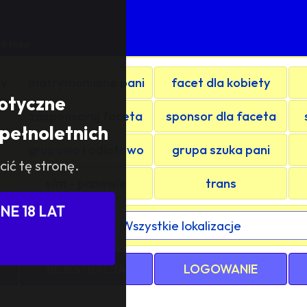
M
98 roku
ty
matrymonialne pani
facet dla kobiety
rotyczne
zasponsoruj faceta
sponsor dla faceta
pełnoletnich
grupowo i odlotowo
grupa szuka pani
cić tę stronę.
s/m - panowie
trans
E 18 LAT
ewództwa / kraju:
REJESTRACJA
LOGOWANIE