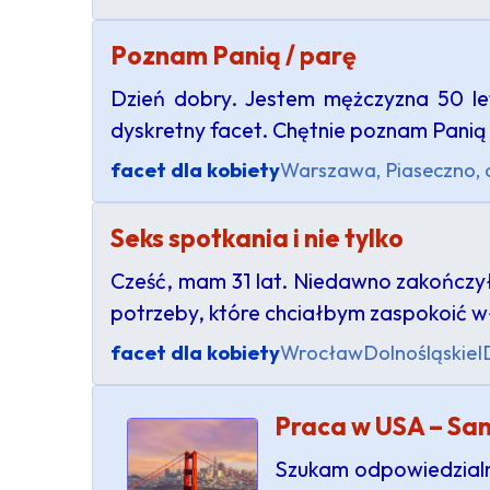
Poznam Panią / parę
Dzień dobry. Jestem mężczyzna 50 le
dyskretny facet. Chętnie poznam Panią 
facet dla kobiety
Warszawa, Piaseczno, ok
Seks spotkania i nie tylko
Cześć, mam 31 lat. Niedawno zakończy
potrzeby, które chciałbym zaspokoić 
facet dla kobiety
Wrocław
Dolnośląskie
I
Praca w USA – San
Szukam odpowiedzialny