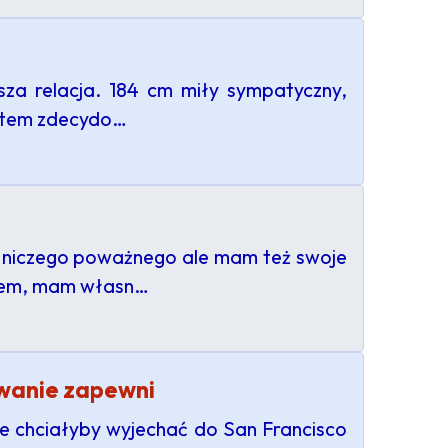
za relacja. 184 cm miły sympatyczny,
estem zdecydo…
m niczego poważnego ale mam też swoje
etem, mam własn…
owanie zapewni
re chciałyby wyjechać do San Francisco