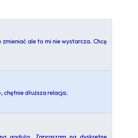
e zmieniać ale to mi nie wystarcza. Chcę
 chętnie dłuższa relacja.
czna gaduła. Zapraszam na dyskretne