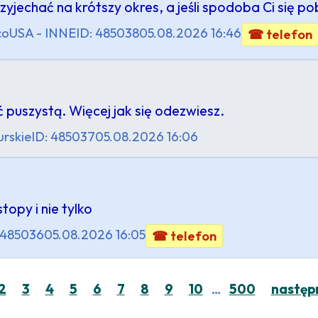
rzyjechać na krótszy okres, a jeśli spodoba Ci się po
co
USA - INNE
ID: 485038
05.08.2026 16:46
☎ telefon
puszystą. Więcej jak się odezwiesz.
rskie
ID: 485037
05.08.2026 16:06
stopy i nie tylko
 485036
05.08.2026 16:05
☎ telefon
…
2
3
4
5
6
7
8
9
10
500
następ