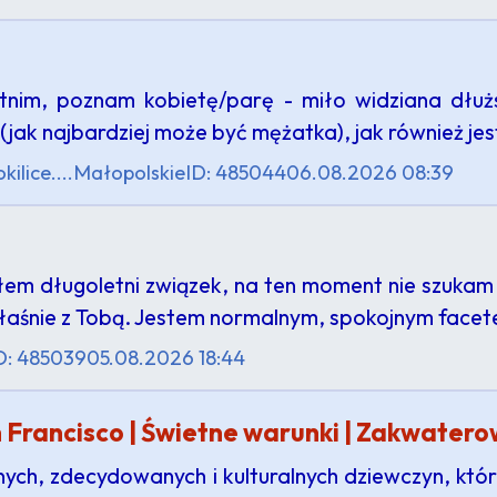
tnim, poznam kobietę/parę - miło widziana dłużs
(jak najbardziej może być mężatka), jak również j
ilice....
Małopolskie
ID: 485044
06.08.2026 08:39
łem długoletni związek, na ten moment nie szuka
właśnie z Tobą. Jestem normalnym, spokojnym fac
D: 485039
05.08.2026 18:44
 Francisco | Świetne warunki | Zakwater
ch, zdecydowanych i kulturalnych dziewczyn, któ