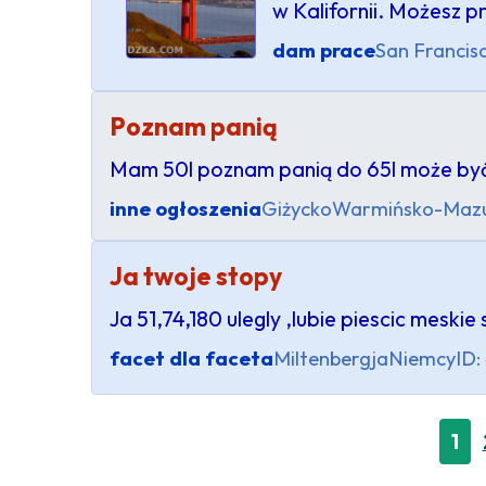
w Kalifornii. Możesz p
dam prace
San Francis
Poznam panią
Mam 50l poznam panią do 65l może być 
inne ogłoszenia
Giżycko
Warmińsko-Mazu
Ja twoje stopy
Ja 51,74,180 ulegly ,lubie piescic meskie 
facet dla faceta
Miltenbergja
Niemcy
ID:
1