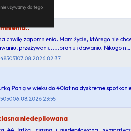
 000+)
— nie używamy do tego
mnienia..
 na chwilę zapomnienia. Mam życie, którego nie chc
awaniu, przeżywaniu.....braniu i dawaniu. Nikogo n…
 485051
07.08.2026 02:37
ką Panią w wieku do 40lat na dyskretne spotkanie,
85050
06.08.2026 23:55
 ciasna niedepilowana
łą 44 latka, ciasna i niedepilowana, sympaty