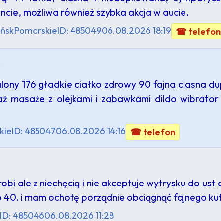
cie, możliwa również szybka akcja w aucie.
ńsk
Pomorskie
ID: 485049
06.08.2026 18:19
☎ telefon
s
alony 176 gładkie ciałko zdrowy 90 fajna ciasna du
jaż masaże z olejkami i zabawkami dildo wibrat
kie
ID: 485047
06.08.2026 14:16
☎ telefon
robi ale z niechęcią i nie akceptuje wytrysku do u
 40. i mam ochotę porządnie obciągnąć fajnego k
ID: 485046
06.08.2026 11:28