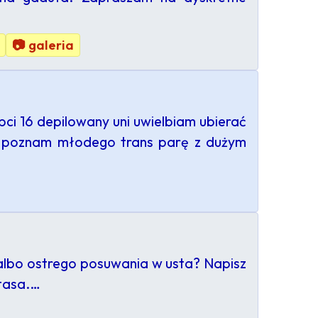
📷 galeria
pci 16 depilowany uni uwielbiam ubierać
or poznam młodego trans parę z dużym
st albo ostrego posuwania w usta? Napisz
utasa.…