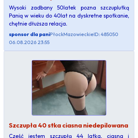
Wysoki zadbany 50latek pozna szczuplutką
Panią w wieku do 40lat na dyskretne spotkanie,
chętnie dłuższa relacja.
sponsor dla pani
Płock
Mazowieckie
ID: 485050
06.08.2026 23:55
Szczupła 40 stka ciasna niedepilowana
Cześć jestem szczupłą 44 latka, ciasna i