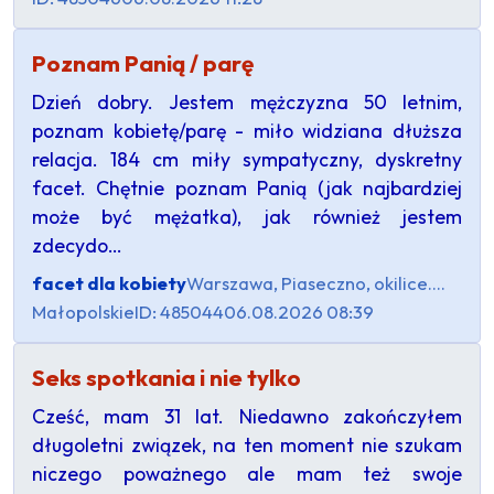
Poznam Panią / parę
Dzień dobry. Jestem mężczyzna 50 letnim,
poznam kobietę/parę - miło widziana dłuższa
relacja. 184 cm miły sympatyczny, dyskretny
facet. Chętnie poznam Panią (jak najbardziej
może być mężatka), jak również jestem
zdecydo…
facet dla kobiety
Warszawa, Piaseczno, okilice....
Małopolskie
ID: 485044
06.08.2026 08:39
Seks spotkania i nie tylko
Cześć, mam 31 lat. Niedawno zakończyłem
długoletni związek, na ten moment nie szukam
niczego poważnego ale mam też swoje