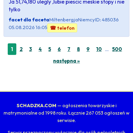
Ja 51,74,180 ulegly ,lubie piescic meskie stopy i nie
tylko
facet dla faceta
Miltenbergja
Niemcy
ID: 485036
05.08.2026 16:05
☎ telefon
…
1
2
3
4
5
6
7
8
9
10
500
następna »
SCHADZKA.COM
— ogłoszenia towarzyskie i
matrymonialne od 1998 roku. Łącznie 267 053 ogłoszeń w
serwisie.
Serwis przeznaczony wyłącznie dla osób pełnoletnich