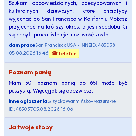
Szukam odpowiedzialnych, zdecydowanych i
kulturalnych dziewczyn, które chciałyby
wyjechać do San Francisco w Kalifornii. Możesz
przyjechać na krótszy okres, a jeśli spodoba Ci
się pobyt i praca, istnieje możliwość zosta…
dam prace
San Francisco
USA - INNE
ID: 485038
05.08.2026 16:46
☎ telefon
Poznam panią
Mam 50l poznam panią do 65l może być
puszystą. Więcej jak się odezwiesz.
inne ogłoszenia
Giżycko
Warmińsko-Mazurskie
ID: 485037
05.08.2026 16:06
Ja twoje stopy