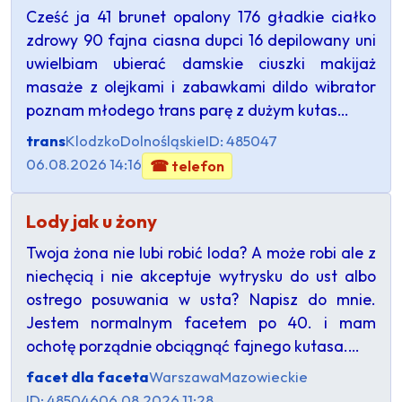
Cześć ja 41 brunet opalony 176 gładkie ciałko
zdrowy 90 fajna ciasna dupci 16 depilowany uni
uwielbiam ubierać damskie ciuszki makijaż
masaże z olejkami i zabawkami dildo wibrator
poznam młodego trans parę z dużym kutas…
trans
Klodzko
Dolnośląskie
ID: 485047
06.08.2026 14:16
☎ telefon
Lody jak u żony
Twoja żona nie lubi robić loda? A może robi ale z
niechęcią i nie akceptuje wytrysku do ust albo
ostrego posuwania w usta? Napisz do mnie.
Jestem normalnym facetem po 40. i mam
ochotę porządnie obciągnąć fajnego kutasa.…
facet dla faceta
Warszawa
Mazowieckie
ID: 485046
06.08.2026 11:28