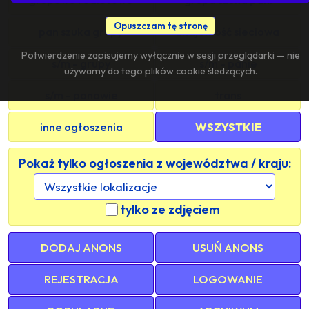
Opuszczam tę stronę
pan szuka grupy
znajomość sieciowa
Potwierdzenie zapisujemy wyłącznie w sesji przeglądarki — nie
s/m - grupy
s/m - panie
używamy do tego plików cookie śledzących.
s/m - panowie
trans
inne ogłoszenia
WSZYSTKIE
Pokaż tylko ogłoszenia z województwa / kraju:
tylko ze zdjęciem
DODAJ ANONS
USUŃ ANONS
REJESTRACJA
LOGOWANIE