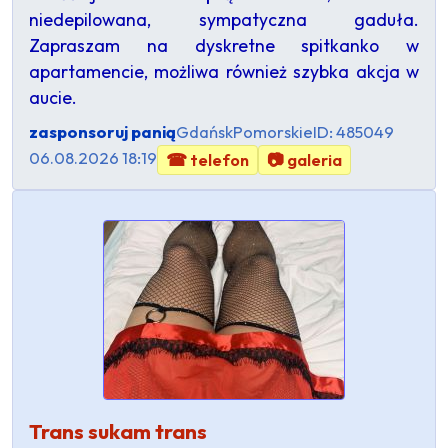
niedepilowana, sympatyczna gaduła.
Zapraszam na dyskretne spitkanko w
apartamencie, możliwa również szybka akcja w
aucie.
zasponsoruj panią
Gdańsk
Pomorskie
ID: 485049
06.08.2026 18:19
☎ telefon
📷 galeria
Trans sukam trans