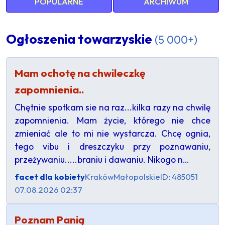
POPULARNE
ARCHIWUM
Ogłoszenia towarzyskie
(5 000+)
Mam ochotę na chwileczkę
zapomnienia..
Chętnie spotkam sie na raz...kilka razy na chwilę
zapomnienia. Mam życie, którego nie chce
zmieniać ale to mi nie wystarcza. Chcę ognia,
tego vibu i dreszczyku przy poznawaniu,
przeżywaniu.....braniu i dawaniu. Nikogo n…
facet dla kobiety
Kraków
Małopolskie
ID: 485051
07.08.2026 02:37
Poznam Panią