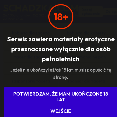
SCHADZKA.COM
Dodaj
Zalogu
18+
ogłoszenie
267 053 anonsów, 352 012 użytkowników, działa
od 1998 roku
kobieta dla faceta
kobieta dla kobiety
Serwis zawiera materiały erotyczne
matrymonialne pani
facet dla kobiety
przeznaczone wyłącznie dla osób
facet dla faceta
matrymonialne pan
pełnoletnich
zasponsoruj panią
sponsor dla pani
Jeżeli nie ukończyłeś/aś 18 lat, musisz opuścić tę
stronę.
zasponsoruj faceta
sponsor dla faceta
sponsoring grupy
agencje towarzyskie
POTWIERDZAM, ŻE MAM UKOŃCZONE 18
LAT
dam prace
szukam pracy
WEJŚCIE
grupowo i odlotowo
grupa szuka pani