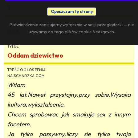
1
Opuszczam tę stronę
ILOŚĆ WYŚWIETLEŃ
Potwierdzenie zapisujemy wyłącznie w sesji przeglądarki — nie
228
używamy do tego plików cookie śledzących.
TYTUŁ
Oddam dziewictwo
TREŚĆ OGŁOSZENIA
NA SCHADZKA.COM
Witam
45 lat.Nawet przystojny.przy sobie.Wysoka
kultura,wyksztalcenie.
Chcem sprobowac jak smakuje sex z innym
facetem.
Ja tylko passywny.liczy sie tylko twoja