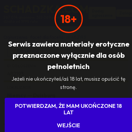
SCHADZKA.COM
Dodaj
Zalogu
18+
ogłoszenie
267 074 anonsów, 352 069 użytkowników,
działa od 1998 roku
Ogłoszenia
›
facet dla faceta
›
nr 482193
Serwis zawiera materiały erotyczne
☆
Obserwuj
przeznaczone wyłącznie dla osób
pełnoletnich
ID OGŁOSZENIA
482193
Jeżeli nie ukończyłeś/aś 18 lat, musisz opuścić tę
stronę.
LOKALIZACJA
Niemcy
— Duisburg
POTWIERDZAM, ŻE MAM UKOŃCZONE 18
KATEGORIA
LAT
facet dla faceta
WEJŚCIE
ILOŚĆ ODPOWIEDZI