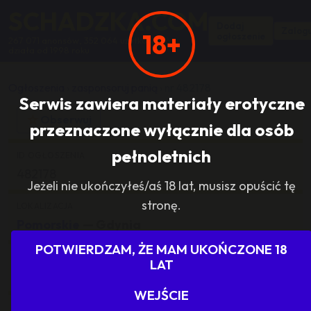
SCHADZKA.COM
Dodaj
Zalogu
18+
ogłoszenie
267 071 anonsów, 352 064 użytkowników,
działa od 1998 roku
Ogłoszenia
›
zasponsoruj panią
›
nr 482178
Serwis zawiera materiały erotyczne
☆
Obserwuj
przeznaczone wyłącznie dla osób
pełnoletnich
ID OGŁOSZENIA
482178
Jeżeli nie ukończyłeś/aś 18 lat, musisz opuścić tę
stronę.
LOKALIZACJA
Pomorskie
— Gdynia
POTWIERDZAM, ŻE MAM UKOŃCZONE 18
KATEGORIA
LAT
zasponsoruj panią
WEJŚCIE
ILOŚĆ ODPOWIEDZI