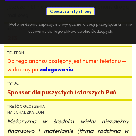
jeszcze nikt nie odpowiedział na ten anons drogą
Opuszczam tę stronę
mailową
Potwierdzenie zapisujemy wyłącznie w sesji przeglądarki — nie
ILOŚĆ WYŚWIETLEŃ
używamy do tego plików cookie śledzących.
213
TELEFON
Do tego anonsu dostępny jest numer telefonu —
widoczny po
zalogowaniu
.
TYTUŁ
Sponsor dla puszystych i starszych Pań
TREŚĆ OGŁOSZENIA
NA SCHADZKA.COM
Mężczyzna w średnim wieku niezależny
finansowo i materialnie (firma rodzinna w