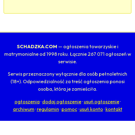
SCHADZKA.COM
— ogłoszenia towarzyskie i
matrymonialne od 1998 roku. Łącznie 267 071 ogłoszeń w
serwisie.
Serwis przeznaczony wyłącznie dla osób pełnoletnich
(18+). Odpowiedzialność za treść ogłoszenia ponosi
osoba, która je zamieściła.
ogłoszenia
·
dodaj ogłoszenie
·
usuń ogłoszenie
·
archiwum
·
regulamin
·
pomoc
·
usuń konto
·
kontakt