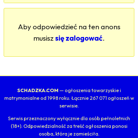
Aby odpowiedzieć na ten anons
musisz
się zalogować
.
SCHADZKA.COM
— ogłoszenia towarzyskie i
matrymonialne od 1998 roku. Łącznie 267 071 ogłoszeń w
serwisie.
Serwis przeznaczony wyłącznie dla osób pełnoletnich
(18+). Odpowiedzialność za treść ogłoszenia ponosi
osoba, która je zamieściła.