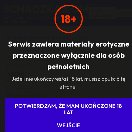
SCHADZKA.COM
Dodaj
Zalogu
18+
ogłoszenie
267 071 anonsów, 352 063 użytkowników, działa
od 1998 roku
Ogłoszenia
›
zasponsoruj faceta
›
nr 482168
Serwis zawiera materiały erotyczne
☆
Obserwuj
przeznaczone wyłącznie dla osób
pełnoletnich
ID OGŁOSZENIA
482168
Jeżeli nie ukończyłeś/aś 18 lat, musisz opuścić tę
stronę.
LOKALIZACJA
Niemcy
— Lipsk
POTWIERDZAM, ŻE MAM UKOŃCZONE 18
KATEGORIA
LAT
zasponsoruj faceta
WEJŚCIE
ILOŚĆ ODPOWIEDZI