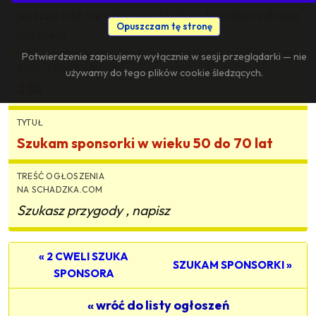
jeszcze nikt nie odpowiedział na ten anons drogą
Opuszczam tę stronę
mailową
Potwierdzenie zapisujemy wyłącznie w sesji przeglądarki — nie
ILOŚĆ WYŚWIETLEŃ
używamy do tego plików cookie śledzących.
210
TYTUŁ
Szukam sponsorki w wieku 50 do 70 lat
TREŚĆ OGŁOSZENIA
NA SCHADZKA.COM
Szukasz przygody , napisz
« 2 CWELI SZUKA
SZUKAM SPONSORKI »
SPONSORA
« wróć do listy ogłoszeń