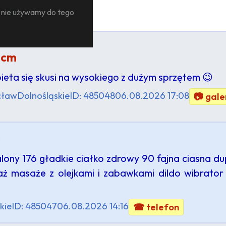
 000+)
— nie używamy do tego
 cm
ieta się skusi na wysokiego z dużym sprzętem 😉
cław
Dolnośląskie
ID: 485048
06.08.2026 17:08
📷 gale
s
alony 176 gładkie ciałko zdrowy 90 fajna ciasna du
jaż masaże z olejkami i zabawkami dildo wibrat
kie
ID: 485047
06.08.2026 14:16
☎ telefon