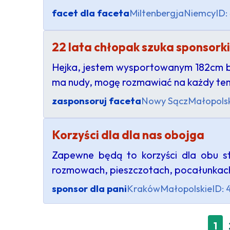
facet dla faceta
Miltenbergja
Niemcy
ID:
22 lata chłopak szuka sponsorki
Hejka, jestem wysportowanym 182cm bru
ma nudy, mogę rozmawiać na każdy temat
zasponsoruj faceta
Nowy Sącz
Małopols
Korzyści dla dla nas obojga
Zapewne będą to korzyści dla obu st
rozmowach, pieszczotach, pocałunkach
sponsor dla pani
Kraków
Małopolskie
ID:
1