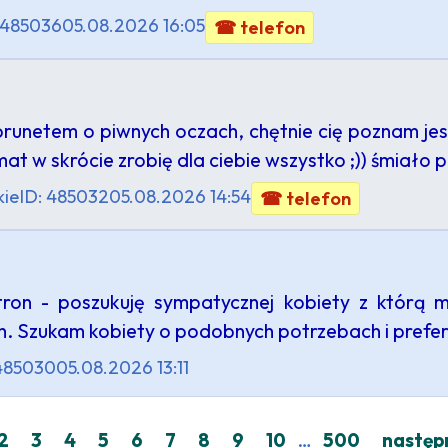
 485036
05.08.2026 16:05
☎ telefon
netem o piwnych oczach, chętnie cię poznam jest
 w skrócie zrobię dla ciebie wszystko ;)) śmiało pi
kie
ID: 485032
05.08.2026 14:54
☎ telefon
ron - poszukuję sympatycznej kobiety z którą 
. Szukam kobiety o podobnych potrzebach i pref
 485030
05.08.2026 13:11
…
2
3
4
5
6
7
8
9
10
500
następ