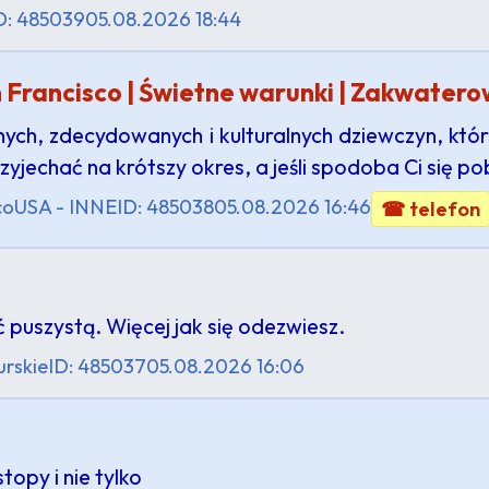
D: 485039
05.08.2026 18:44
 Francisco | Świetne warunki | Zakwater
ch, zdecydowanych i kulturalnych dziewczyn, któ
rzyjechać na krótszy okres, a jeśli spodoba Ci się po
co
USA - INNE
ID: 485038
05.08.2026 16:46
☎ telefon
puszystą. Więcej jak się odezwiesz.
rskie
ID: 485037
05.08.2026 16:06
stopy i nie tylko