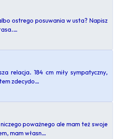
st albo ostrego posuwania w usta? Napisz
utasa.…
za relacja. 184 cm miły sympatyczny,
estem zdecydo…
m niczego poważnego ale mam też swoje
etem, mam własn…