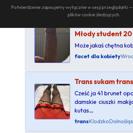
Ogłoszenia towarzyskie
(5
Potwierdzenie zapisujemy wyłącznie w sesji przeglądarki 
plików cookie śledzących.
Młody student 20
Może jakaś chętna kob
facet dla kobiety
Wro
Trans sukam tran
Cześć ja 41 brunet op
damskie ciuszki maki
kutas…
trans
Klodzko
Dolnośląs