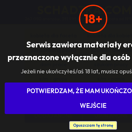
SCHADZKA.COM
18+
267 050 anonsów, 351 995 użytkowników, działa od 199
kobieta dla faceta
kobieta dla kobie
Serwis zawiera materiały e
zasponsoruj panią
sponsor dla pani
przeznaczone wyłącznie dla osób 
dam prace
szukam pracy
Jeżeli nie ukończyłeś/aś 18 lat, musisz opuś
s/m - grupy
s/m - panie
POTWIERDZAM, ŻE MAM UKOŃCZON
Pokaż tylko ogłoszenia z woj
WEJŚCIE
DODAJ ANONS
USUŃ ANONS
Opuszczam tę stronę