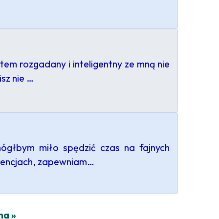
em rozgadany i inteligentny ze mną nie
sz nie …
mógłbym miło spędzić czas na fajnych
erencjach, zapewniam…
na »