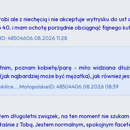
robi ale z niechęcią i nie akceptuje wytrysku do u
 40. i mam ochotę porządnie obciągnąć fajnego k
ID: 485046
06.08.2026 11:28
tnim, poznam kobietę/parę - miło widziana dłużs
(jak najbardziej może być mężatka), jak również j
ilice....
Małopolskie
ID: 485044
06.08.2026 08:39
łem długoletni związek, na ten moment nie szuka
właśnie z Tobą. Jestem normalnym, spokojnym fac