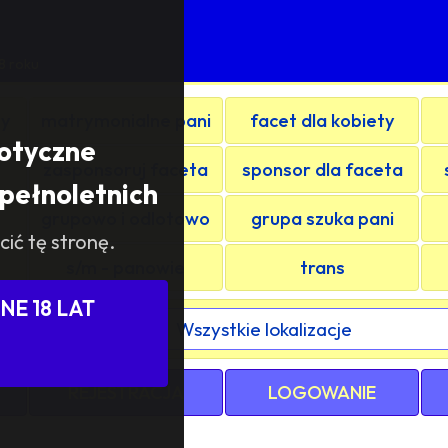
8 roku
ty
matrymonialne pani
facet dla kobiety
rotyczne
zasponsoruj faceta
sponsor dla faceta
pełnoletnich
grupowo i odlotowo
grupa szuka pani
cić tę stronę.
s/m - panowie
trans
E 18 LAT
ewództwa / kraju:
REJESTRACJA
LOGOWANIE