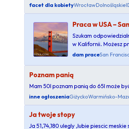
facet dla kobiety
Wrocław
Dolnośląskie
I
Praca w USA – San
Szukam odpowiedzialny
w Kalifornii. Możesz p
dam prace
San Francis
Poznam panią
Mam 50l poznam panią do 65l może być 
inne ogłoszenia
Giżycko
Warmińsko-Mazu
Ja twoje stopy
Ja 51,74,180 ulegly ,lubie piescic meskie 