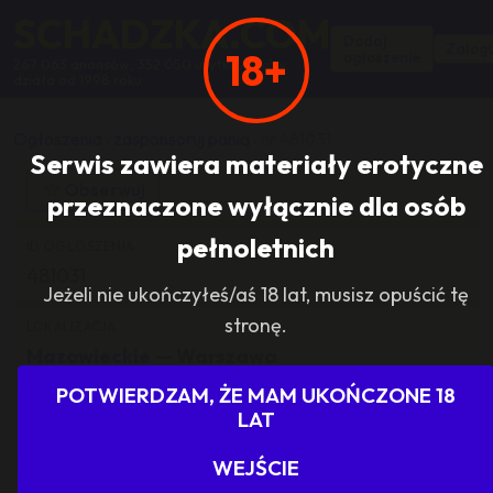
SCHADZKA.COM
Dodaj
Zalogu
18+
ogłoszenie
267 063 anonsów, 352 050 użytkowników,
działa od 1998 roku
Ogłoszenia
›
zasponsoruj panią
›
nr 481031
Serwis zawiera materiały erotyczne
☆
Obserwuj
przeznaczone wyłącznie dla osób
pełnoletnich
ID OGŁOSZENIA
481031
Jeżeli nie ukończyłeś/aś 18 lat, musisz opuścić tę
stronę.
LOKALIZACJA
Mazowieckie
— Warszawa
POTWIERDZAM, ŻE MAM UKOŃCZONE 18
KATEGORIA
LAT
zasponsoruj panią
WEJŚCIE
ILOŚĆ ODPOWIEDZI