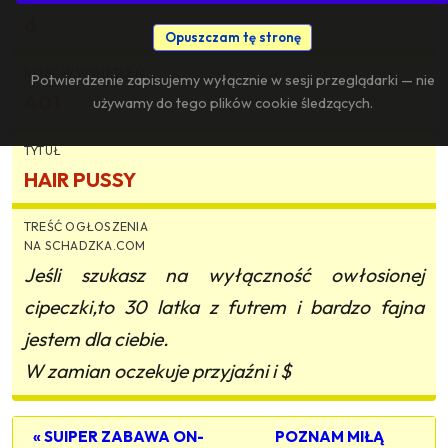
6
Opuszczam tę stronę
ILOŚĆ WYŚWIETLEŃ
Potwierdzenie zapisujemy wyłącznie w sesji przeglądarki — nie
401
używamy do tego plików cookie śledzących.
TYTUŁ
HAIR PUSSY
TREŚĆ OGŁOSZENIA
NA SCHADZKA.COM
Jeśli szukasz na wyłączność owłosionej
cipeczki,to 30 latka z futrem i bardzo fajna
jestem dla ciebie.
W zamian oczekuje przyjaźni i $
« SUIPER ZABAWA ON-
POZNAM MIŁĄ