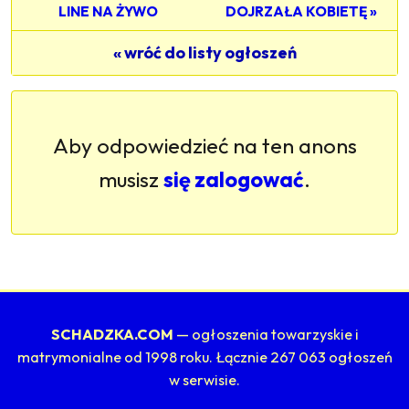
LINE NA ŻYWO
DOJRZAŁA KOBIETĘ »
« wróć do listy ogłoszeń
Aby odpowiedzieć na ten anons
musisz
się zalogować
.
SCHADZKA.COM
— ogłoszenia towarzyskie i
matrymonialne od 1998 roku. Łącznie 267 063 ogłoszeń
w serwisie.