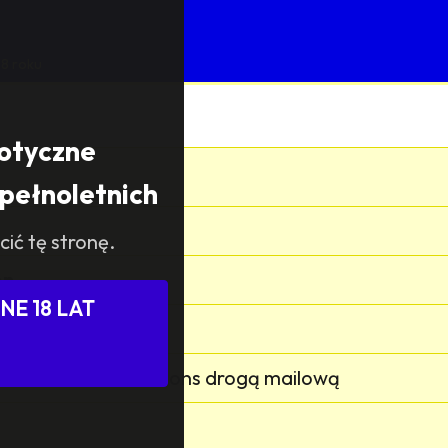
8 roku
rotyczne
pełnoletnich
cić tę stronę.
on
E 18 LAT
wo
powiedział na ten anons drogą mailową