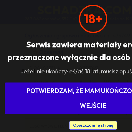
SCHADZKA.COM
18+
267 062 anonsów, 352 047 użytkowników, działa od 199
Ogłoszenia
›
grupowo i odlotowo
›
nr 479749
Serwis zawiera materiały e
☆
Obserwuj
przeznaczone wyłącznie dla osób 
479749
ID OGŁOSZENIA
Jeżeli nie ukończyłeś/aś 18 lat, musisz opuś
Anglia
— Warringt
LOKALIZACJA
POTWIERDZAM, ŻE MAM UKOŃCZON
grupowo i odloto
KATEGORIA
WEJŚCIE
jeszcze nikt nie od
ILOŚĆ ODPOWIEDZI
484
Opuszczam tę stronę
ILOŚĆ WYŚWIETLEŃ