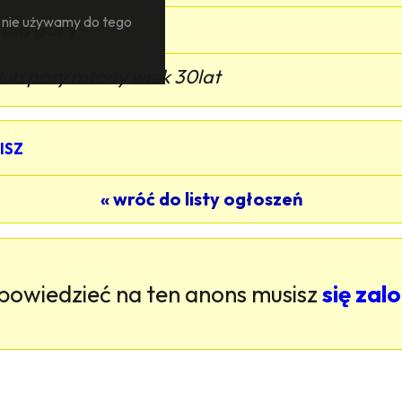
— nie używamy do tego
 lub pory
lub pary młody wiek 30lat
ISZ
« wróć do listy ogłoszeń
powiedzieć na ten anons musisz
się za