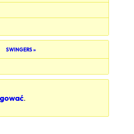
SWINGERS »
logować
.