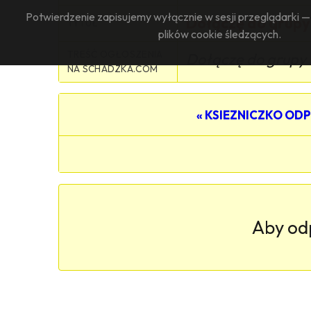
Potwierdzenie zapisujemy wyłącznie w sesji przeglądarki 
Dołączę do grupy
TYTUŁ
plików cookie śledzących.
TREŚĆ OGŁOSZENIA
Dołączę do grupy 
NA SCHADZKA.COM
« KSIEZNICZKO ODP
Aby od