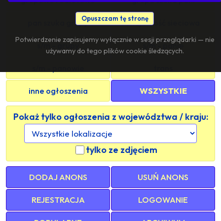
Opuszczam tę stronę
pan szuka grupy
znajomość sieciowa
Potwierdzenie zapisujemy wyłącznie w sesji przeglądarki — nie
s/m - grupy
s/m - panie
używamy do tego plików cookie śledzących.
s/m - panowie
trans
inne ogłoszenia
WSZYSTKIE
Pokaż tylko ogłoszenia z województwa / kraju:
tylko ze zdjęciem
DODAJ ANONS
USUŃ ANONS
REJESTRACJA
LOGOWANIE