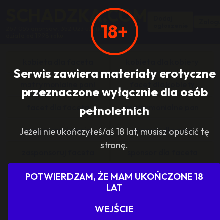
SCHADZKA.COM
Dodaj
Zalogu
18+
ogłoszenie
267 055 anonsów, 352 023 użytkowników,
działa od 1998 roku
kobieta dla faceta
kobieta dla kobiety
Serwis zawiera materiały erotyczne
matrymonialne pani
facet dla kobiety
przeznaczone wyłącznie dla osób
facet dla faceta
matrymonialne pan
pełnoletnich
zasponsoruj panią
sponsor dla pani
Jeżeli nie ukończyłeś/aś 18 lat, musisz opuścić tę
stronę.
zasponsoruj faceta
sponsor dla faceta
sponsoring grupy
agencje towarzyskie
POTWIERDZAM, ŻE MAM UKOŃCZONE 18
LAT
dam prace
szukam pracy
WEJŚCIE
grupowo i odlotowo
grupa szuka pani