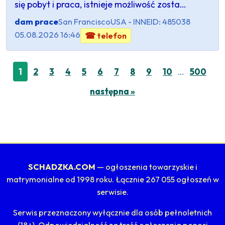
się pobyt i praca, istnieje możliwość zosta…
dam prace
San Francisco
USA - INNE
ID: 485038
05.08.2026 16:46
☎ telefon
…
1
2
3
4
5
6
7
8
9
10
500
następna »
SCHADZKA.COM
— ogłoszenia towarzyskie i
matrymonialne od 1998 roku. Łącznie 267 055 ogłoszeń w
serwisie.
Serwis przeznaczony wyłącznie dla osób pełnoletnich