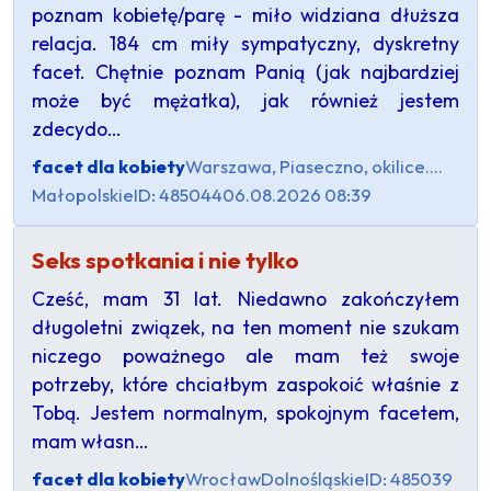
poznam kobietę/parę - miło widziana dłuższa
relacja. 184 cm miły sympatyczny, dyskretny
facet. Chętnie poznam Panią (jak najbardziej
może być mężatka), jak również jestem
zdecydo…
facet dla kobiety
Warszawa, Piaseczno, okilice....
Małopolskie
ID: 485044
06.08.2026 08:39
Seks spotkania i nie tylko
Cześć, mam 31 lat. Niedawno zakończyłem
długoletni związek, na ten moment nie szukam
niczego poważnego ale mam też swoje
potrzeby, które chciałbym zaspokoić właśnie z
Tobą. Jestem normalnym, spokojnym facetem,
mam własn…
facet dla kobiety
Wrocław
Dolnośląskie
ID: 485039