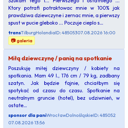
Szukam tego 1... Pierwszego i ostatniego ...
Ktory potrafi potraktowac mnie w 100% jak
prawdziwa dziewczyne i zernac mnie, a pierwszy
spust w pucie gleboko ... Poczuje cieplo s…
trans
Tilburg
Holandia
ID: 485053
07.08.2026 16:00
📷 galeria
Miłą dziewczynę / panią na spotkanie
Poszukuję miłej dziewczyny / kobiety na
spotkania. Mam 49 l., 176 cm / 79 kg, zadbany
szatyn. Jak będzie fajnie, chciałbym się
spotykać od czasu do czasu. Spotkanie na
neutralnym gruncie (hotel), bez udziwnień, w
ostate…
sponsor dla pani
Wrocław
Dolnośląskie
ID: 485052
07.08.2026 13:56