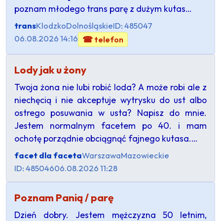
poznam młodego trans parę z dużym kutas…
trans
Klodzko
Dolnośląskie
ID: 485047
06.08.2026 14:16
☎ telefon
Lody jak u żony
Twoja żona nie lubi robić loda? A może robi ale z
niechęcią i nie akceptuje wytrysku do ust albo
ostrego posuwania w usta? Napisz do mnie.
Jestem normalnym facetem po 40. i mam
ochotę porządnie obciągnąć fajnego kutasa.…
facet dla faceta
Warszawa
Mazowieckie
ID: 485046
06.08.2026 11:28
Poznam Panią / parę
Dzień dobry. Jestem mężczyzna 50 letnim,