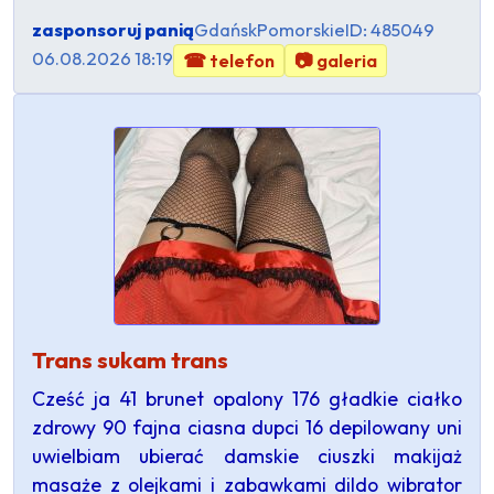
zasponsoruj panią
Gdańsk
Pomorskie
ID: 485049
06.08.2026 18:19
☎ telefon
📷 galeria
Trans sukam trans
Cześć ja 41 brunet opalony 176 gładkie ciałko
zdrowy 90 fajna ciasna dupci 16 depilowany uni
uwielbiam ubierać damskie ciuszki makijaż
masaże z olejkami i zabawkami dildo wibrator