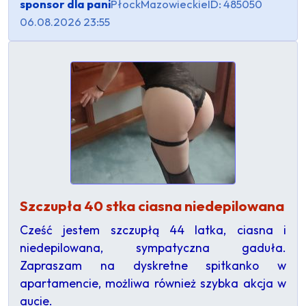
sponsor dla pani
Płock
Mazowieckie
ID: 485050
06.08.2026 23:55
Szczupła 40 stka ciasna niedepilowana
Cześć jestem szczupłą 44 latka, ciasna i
niedepilowana, sympatyczna gaduła.
Zapraszam na dyskretne spitkanko w
apartamencie, możliwa również szybka akcja w
aucie.