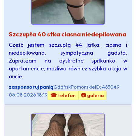
Szczupła 40 stka ciasna niedepilowana
Cześć jestem szczupłą 44 latka, ciasna i
niedepilowana, sympatyczna gaduła.
Zapraszam na dyskretne spitkanko w
apartamencie, możliwa również szybka akcja w
aucie.
zasponsoruj panią
Gdańsk
Pomorskie
ID: 485049
06.08.2026 18:19
☎ telefon
📷 galeria