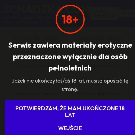
SCHADZKA.COM
Dodaj
Zalogu
18+
ogłoszenie
267 057 anonsów, 352 028 użytkowników,
działa od 1998 roku
kobieta dla faceta
kobieta dla kobiety
Serwis zawiera materiały erotyczne
matrymonialne pani
facet dla kobiety
przeznaczone wyłącznie dla osób
facet dla faceta
matrymonialne pan
pełnoletnich
zasponsoruj panią
sponsor dla pani
Jeżeli nie ukończyłeś/aś 18 lat, musisz opuścić tę
stronę.
zasponsoruj faceta
sponsor dla faceta
sponsoring grupy
agencje towarzyskie
POTWIERDZAM, ŻE MAM UKOŃCZONE 18
LAT
dam prace
szukam pracy
WEJŚCIE
grupowo i odlotowo
grupa szuka pani