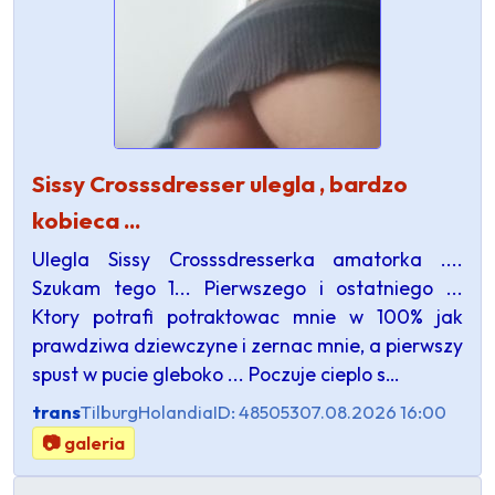
Sissy Crosssdresser ulegla , bardzo
kobieca ...
Ulegla Sissy Crosssdresserka amatorka ....
Szukam tego 1... Pierwszego i ostatniego ...
Ktory potrafi potraktowac mnie w 100% jak
prawdziwa dziewczyne i zernac mnie, a pierwszy
spust w pucie gleboko ... Poczuje cieplo s…
trans
Tilburg
Holandia
ID: 485053
07.08.2026 16:00
📷 galeria