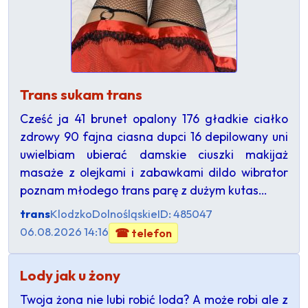
Trans sukam trans
Cześć ja 41 brunet opalony 176 gładkie ciałko
zdrowy 90 fajna ciasna dupci 16 depilowany uni
uwielbiam ubierać damskie ciuszki makijaż
masaże z olejkami i zabawkami dildo wibrator
poznam młodego trans parę z dużym kutas…
trans
Klodzko
Dolnośląskie
ID: 485047
06.08.2026 14:16
☎ telefon
Lody jak u żony
Twoja żona nie lubi robić loda? A może robi ale z