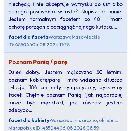
niechęcią i nie akceptuje wytrysku do ust albo
ostrego posuwania w usta? Napisz do mnie.
Jestem normalnym facetem po 40. i mam
ochotę porządnie obciągnąć fajnego kutasa.…
facet dla faceta
Warszawa
Mazowieckie
ID: 485046
06.08.2026 11:28
Poznam Panią / parę
Dzień dobry. Jestem mężczyzna 50 letnim,
poznam kobietę/parę - miło widziana dłuższa
relacja. 184 cm miły sympatyczny, dyskretny
facet. Chętnie poznam Panią (jak najbardziej
może być mężatka), jak również jestem
zdecydo…
facet dla kobiety
Warszawa, Piaseczno, okilice....
Małopolskie
ID: 485044
06.08.2026 08:39