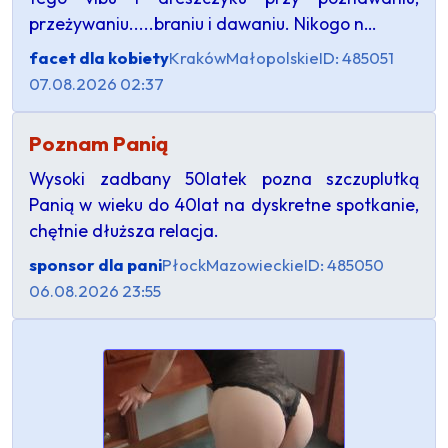
przeżywaniu.....braniu i dawaniu. Nikogo n…
facet dla kobiety
Kraków
Małopolskie
ID: 485051
07.08.2026 02:37
Poznam Panią
Wysoki zadbany 50latek pozna szczuplutką
Panią w wieku do 40lat na dyskretne spotkanie,
chętnie dłuższa relacja.
sponsor dla pani
Płock
Mazowieckie
ID: 485050
06.08.2026 23:55