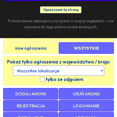
Opuszczam tę stronę
pan szuka grupy
znajomość sieciowa
Potwierdzenie zapisujemy wyłącznie w sesji przeglądarki — nie
s/m - grupy
s/m - panie
używamy do tego plików cookie śledzących.
s/m - panowie
trans
inne ogłoszenia
WSZYSTKIE
Pokaż tylko ogłoszenia z województwa / kraju:
tylko ze zdjęciem
DODAJ ANONS
USUŃ ANONS
REJESTRACJA
LOGOWANIE