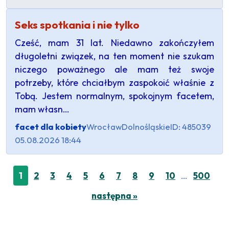
Seks spotkania i nie tylko
Cześć, mam 31 lat. Niedawno zakończyłem
długoletni związek, na ten moment nie szukam
niczego poważnego ale mam też swoje
potrzeby, które chciałbym zaspokoić właśnie z
Tobą. Jestem normalnym, spokojnym facetem,
mam własn…
facet dla kobiety
Wrocław
Dolnośląskie
ID: 485039
05.08.2026 18:44
…
1
2
3
4
5
6
7
8
9
10
500
następna »