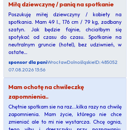
Miłą dziewczynę / panią na spotkanie
Poszukuję miłej dziewczyny / kobiety na
spotkania. Mam 49 l., 176 cm / 79 kg, zadbany
szatyn. Jak będzie fajnie, chciałbym się
spotykać od czasu do czasu. Spotkanie na
neutralnym gruncie (hotel), bez udziwnień, w
ostate…
sponsor dla pani
Wrocław
Dolnośląskie
ID: 485052
07.08.2026 13:56
Mam ochotę na chwileczkę
zapomnienia..
Chętnie spotkam sie na raz...kilka razy na chwilę
zapomnienia. Mam życie, którego nie chce
zmieniać ale to mi nie wystarcza. Chcę ognia,
tego vibu i dreszczyku przy poznawaniu,