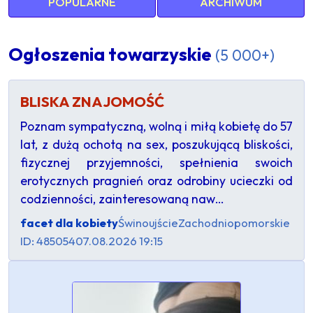
POPULARNE
ARCHIWUM
Ogłoszenia towarzyskie
(5 000+)
BLISKA ZNAJOMOŚĆ
​Poznam sympatyczną, wolną i miłą kobietę do 57
lat, z dużą ochotą na sex, poszukującą bliskości,
fizycznej przyjemności, spełnienia swoich
erotycznych pragnień oraz odrobiny ucieczki od
codzienności, zainteresowaną naw…
facet dla kobiety
Świnoujście
Zachodniopomorskie
ID: 485054
07.08.2026 19:15