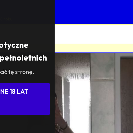
8 roku
rotyczne
pełnoletnich
cić tę stronę.
E 18 LAT