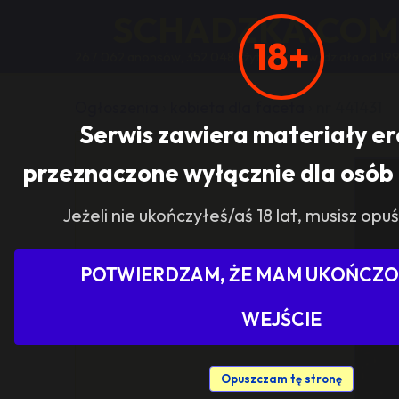
SCHADZKA.COM
18+
267 062 anonsów, 352 048 użytkowników, działa od 199
Ogłoszenia
›
kobieta dla faceta
›
nr 441431
Serwis zawiera materiały e
przeznaczone wyłącznie dla osób 
Jeżeli nie ukończyłeś/aś 18 lat, musisz opuś
POTWIERDZAM, ŻE MAM UKOŃCZON
WEJŚCIE
Opuszczam tę stronę