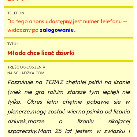
TELEFON
Do tego anonsu dostępny jest numer telefonu —
widoczny po
zalogowaniu
.
TYTUŁ
Młoda chce lizać dziurki
TREŚĆ OGŁOSZENIA
NA SCHADZKA.COM
Poszukuje na TERAZ chętniej psitki na lizanie
(wiek nie gra roli,im starsze tym lepiej)i nie
tylko. Okres letni chętnie pobawie sie w
plenerze,mogę zostać wierna psinka od lizania
dziurek,marze o lizaniu sikajacej
szpareczky.Mam 25 lat jestem w związku i