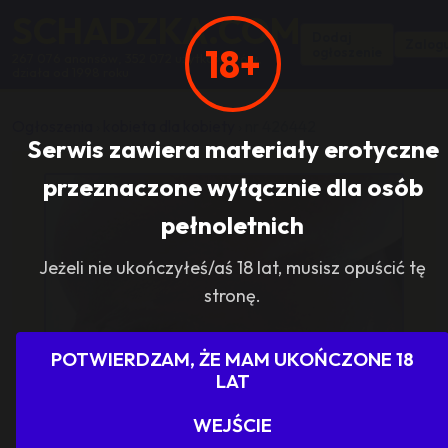
SCHADZKA.COM
Dodaj
Zalogu
18+
ogłoszenie
267 076 anonsów, 352 072 użytkowników,
działa od 1998 roku
Ogłoszenia
›
kobieta dla kobiety
›
nr 426442
Serwis zawiera materiały erotyczne
przeznaczone wyłącznie dla osób
pełnoletnich
Jeżeli nie ukończyłeś/aś 18 lat, musisz opuścić tę
stronę.
POTWIERDZAM, ŻE MAM UKOŃCZONE 18
LAT
WEJŚCIE