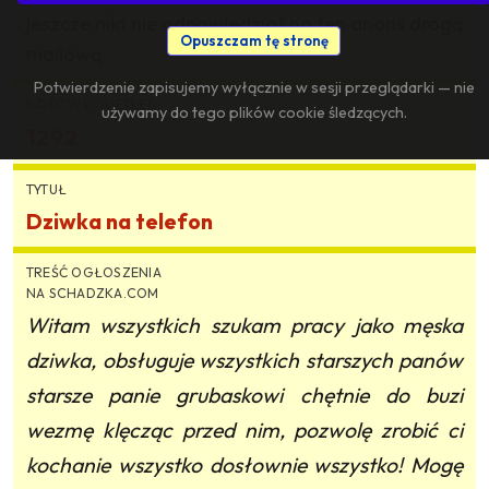
jeszcze nikt nie odpowiedział na ten anons drogą
Opuszczam tę stronę
mailową
Potwierdzenie zapisujemy wyłącznie w sesji przeglądarki — nie
ILOŚĆ WYŚWIETLEŃ
używamy do tego plików cookie śledzących.
1292
TYTUŁ
Dziwka na telefon
TREŚĆ OGŁOSZENIA
NA SCHADZKA.COM
Witam wszystkich szukam pracy jako męska
dziwka, obsługuje wszystkich starszych panów
starsze panie grubaskowi chętnie do buzi
wezmę klęcząc przed nim, pozwolę zrobić ci
kochanie wszystko dosłownie wszystko! Mogę