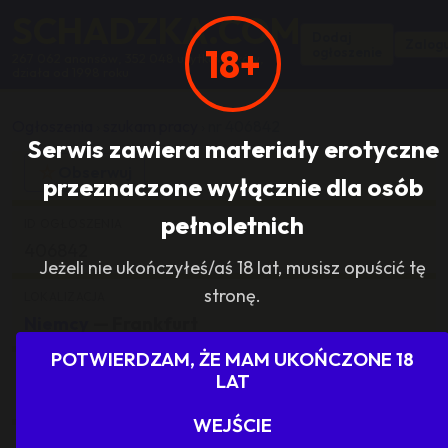
SCHADZKA.COM
Dodaj
Zalogu
18+
ogłoszenie
267 062 anonsów, 352 048 użytkowników,
działa od 1998 roku
Ogłoszenia
›
szukam pracy
›
nr 406842
Serwis zawiera materiały erotyczne
☆
Obserwuj
przeznaczone wyłącznie dla osób
pełnoletnich
ID OGŁOSZENIA
406842
Jeżeli nie ukończyłeś/aś 18 lat, musisz opuścić tę
stronę.
LOKALIZACJA
Niemcy
— Frankfurt
POTWIERDZAM, ŻE MAM UKOŃCZONE 18
KATEGORIA
LAT
szukam pracy
WEJŚCIE
ILOŚĆ ODPOWIEDZI