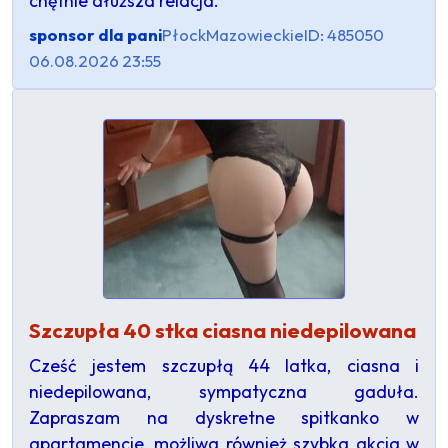
chętnie dłuższa relacja.
sponsor dla pani
Płock
Mazowieckie
ID: 485050
06.08.2026 23:55
Szczupła 40 stka ciasna niedepilowana
Cześć jestem szczupłą 44 latka, ciasna i
niedepilowana, sympatyczna gaduła.
Zapraszam na dyskretne spitkanko w
apartamencie, możliwa również szybka akcja w