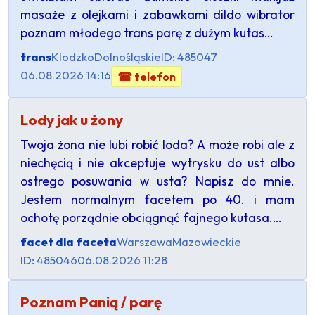
masaże z olejkami i zabawkami dildo wibrator
poznam młodego trans parę z dużym kutas…
trans
Klodzko
Dolnośląskie
ID: 485047
06.08.2026 14:16
☎ telefon
Lody jak u żony
Twoja żona nie lubi robić loda? A może robi ale z
niechęcią i nie akceptuje wytrysku do ust albo
ostrego posuwania w usta? Napisz do mnie.
Jestem normalnym facetem po 40. i mam
ochotę porządnie obciągnąć fajnego kutasa.…
facet dla faceta
Warszawa
Mazowieckie
ID: 485046
06.08.2026 11:28
Poznam Panią / parę