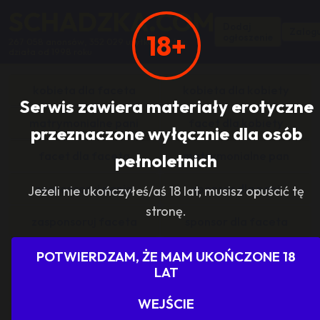
SCHADZKA.COM
Dodaj
Zalogu
18+
ogłoszenie
267 058 anonsów, 352 029 użytkowników,
działa od 1998 roku
kobieta dla faceta
kobieta dla kobiety
Serwis zawiera materiały erotyczne
matrymonialne pani
facet dla kobiety
przeznaczone wyłącznie dla osób
facet dla faceta
matrymonialne pan
pełnoletnich
zasponsoruj panią
sponsor dla pani
Jeżeli nie ukończyłeś/aś 18 lat, musisz opuścić tę
stronę.
zasponsoruj faceta
sponsor dla faceta
sponsoring grupy
agencje towarzyskie
POTWIERDZAM, ŻE MAM UKOŃCZONE 18
LAT
dam prace
szukam pracy
WEJŚCIE
grupowo i odlotowo
grupa szuka pani