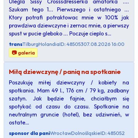
Ulegla Sissy Crosssdresserka amatorka ....
Szukam tego 1... Pierwszego i ostatniego ...
Ktory potrafi potraktowac mnie w 100% jak
prawdziwa dziewczyne i zernac mnie, a pierwszy
spust w pucie gleboko ... Poczuje cieplo s…
trans
Tilburg
Holandia
ID: 485053
07.08.2026 16:00
📷 galeria
Miłą dziewczynę / panią na spotkanie
Poszukuję miłej dziewczyny / kobiety na
spotkania. Mam 49 l., 176 cm / 79 kg, zadbany
szatyn. Jak będzie fajnie, chciałbym się
spotykać od czasu do czasu. Spotkanie na
neutralnym gruncie (hotel), bez udziwnień, w
ostate…
sponsor dla pani
Wrocław
Dolnośląskie
ID: 485052