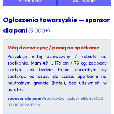
POPULARNE
ARCHIWUM
Ogłoszenia towarzyskie — sponsor
dla pani
(5 000+)
Miłą dziewczynę / panią na spotkanie
Poszukuję miłej dziewczyny / kobiety na
spotkania. Mam 49 l., 176 cm / 79 kg, zadbany
szatyn. Jak będzie fajnie, chciałbym się
spotykać od czasu do czasu. Spotkanie na
neutralnym gruncie (hotel), bez udziwnień, w
ostate…
sponsor dla pani
Wrocław
Dolnośląskie
ID: 485052
07.08.2026 13:56