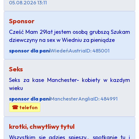
05.08.2026 13:11
Sponsor
Cześć Mam 29lat jestem osobą grubszą Szukam
dziewczyny na sex w Wiedniu za pieniądze
sponsor dla pani
Wiedeń
Austria
ID: 485001
Seks
Seks za kase Manchester- kobiety w kazdym
wieku
sponsor dla pani
Manchester
Anglia
ID: 484991
☎ telefon
krotki, chwytliwy tytul
Wszystkim sie gdzies spieszy.. spotkanie tu i