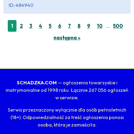
ID: 484940
…
1
2
3
4
5
6
7
8
9
10
500
następna »
SCHADZKA.COM
— ogłoszenia towarzyskie i
matrymonialne od 1998 roku. Łącznie 267 056 ogłoszeń
w serwisie.
Serwis przeznaczony wyłącznie dla osób pełnoletnich
(18+). Odpowiedzialność za treść ogłoszenia ponosi
osoba, która je zamieściła.