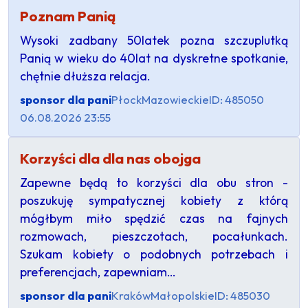
Poznam Panią
Wysoki zadbany 50latek pozna szczuplutką
Panią w wieku do 40lat na dyskretne spotkanie,
chętnie dłuższa relacja.
sponsor dla pani
Płock
Mazowieckie
ID: 485050
06.08.2026 23:55
Korzyści dla dla nas obojga
Zapewne będą to korzyści dla obu stron -
poszukuję sympatycznej kobiety z którą
mógłbym miło spędzić czas na fajnych
rozmowach, pieszczotach, pocałunkach.
Szukam kobiety o podobnych potrzebach i
preferencjach, zapewniam…
sponsor dla pani
Kraków
Małopolskie
ID: 485030