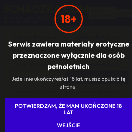
SCHADZKA.COM
Dodaj
Zalogu
18+
ogłoszenie
267 056 anonsów, 352 024 użytkowników,
działa od 1998 roku
kobieta dla faceta
kobieta dla kobiety
Serwis zawiera materiały erotyczne
matrymonialne pani
facet dla kobiety
przeznaczone wyłącznie dla osób
facet dla faceta
matrymonialne pan
pełnoletnich
zasponsoruj panią
sponsor dla pani
Jeżeli nie ukończyłeś/aś 18 lat, musisz opuścić tę
stronę.
zasponsoruj faceta
sponsor dla faceta
sponsoring grupy
agencje towarzyskie
POTWIERDZAM, ŻE MAM UKOŃCZONE 18
LAT
dam prace
szukam pracy
WEJŚCIE
grupowo i odlotowo
grupa szuka pani