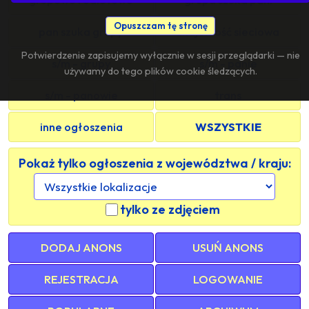
Opuszczam tę stronę
pan szuka grupy
znajomość sieciowa
Potwierdzenie zapisujemy wyłącznie w sesji przeglądarki — nie
s/m - grupy
s/m - panie
używamy do tego plików cookie śledzących.
s/m - panowie
trans
inne ogłoszenia
WSZYSTKIE
Pokaż tylko ogłoszenia z województwa / kraju:
tylko ze zdjęciem
DODAJ ANONS
USUŃ ANONS
REJESTRACJA
LOGOWANIE