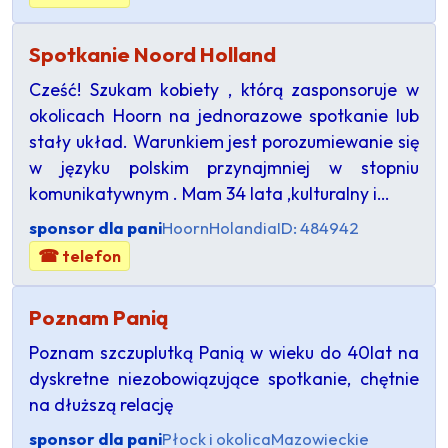
Spotkanie Noord Holland
Cześć! Szukam kobiety , którą zasponsoruje w
okolicach Hoorn na jednorazowe spotkanie lub
stały układ. Warunkiem jest porozumiewanie się
w języku polskim przynajmniej w stopniu
komunikatywnym . Mam 34 lata ,kulturalny i…
sponsor dla pani
Hoorn
Holandia
ID: 484942
☎ telefon
Poznam Panią
Poznam szczuplutką Panią w wieku do 40lat na
dyskretne niezobowiązujące spotkanie, chętnie
na dłuższą relację
sponsor dla pani
Płock i okolica
Mazowieckie