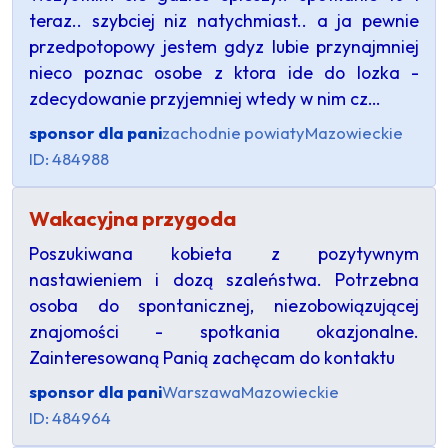
teraz.. szybciej niz natychmiast.. a ja pewnie
przedpotopowy jestem gdyz lubie przynajmniej
nieco poznac osobe z ktora ide do lozka -
zdecydowanie przyjemniej wtedy w nim cz…
sponsor dla pani
zachodnie powiaty
Mazowieckie
ID: 484988
Wakacyjna przygoda
Poszukiwana kobieta z pozytywnym
nastawieniem i dozą szaleństwa. Potrzebna
osoba do spontanicznej, niezobowiązującej
znajomości - spotkania okazjonalne.
Zainteresowaną Panią zachęcam do kontaktu
sponsor dla pani
Warszawa
Mazowieckie
ID: 484964