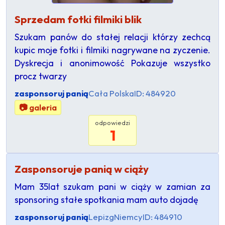
Sprzedam fotki filmiki blik
Szukam panów do stałej relacji którzy zechcą
kupic moje fotki i filmiki nagrywane na zyczenie.
Dyskrecja i anonimowość Pokazuje wszystko
procz twarzy
zasponsoruj panią
Cała Polska
ID: 484920
📷 galeria
odpowiedzi
1
Zasponsoruje panią w ciąży
Mam 35lat szukam pani w ciąży w zamian za
sponsoring stałe spotkania mam auto dojadę
zasponsoruj panią
Lepizg
Niemcy
ID: 484910