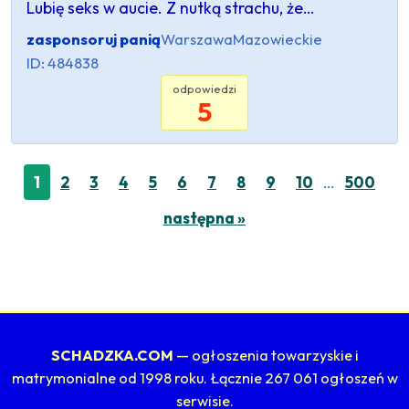
Lubię seks w aucie. Z nutką strachu, że…
zasponsoruj panią
Warszawa
Mazowieckie
ID: 484838
odpowiedzi
5
…
1
2
3
4
5
6
7
8
9
10
500
następna »
SCHADZKA.COM
— ogłoszenia towarzyskie i
matrymonialne od 1998 roku. Łącznie 267 061 ogłoszeń w
serwisie.