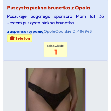
Puszysta piekna brunetka z Opola
Poszukuje bogatego sponsora Mam lat 35
Jestem puszysta piekna brunetka
zasponsoruj panią
Opole
Opolskie
ID: 484948
☎ telefon
odpowiedzi
1