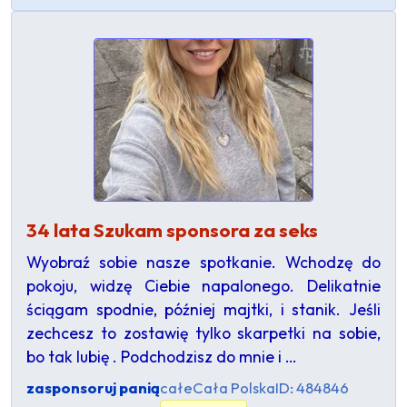
34 lata Szukam sponsora za seks
Wyobraź sobie nasze spotkanie. Wchodzę do
pokoju, widzę Ciebie napalonego. Delikatnie
ściągam spodnie, później majtki, i stanik. Jeśli
zechcesz to zostawię tylko skarpetki na sobie,
bo tak lubię . Podchodzisz do mnie i …
zasponsoruj panią
całe
Cała Polska
ID: 484846