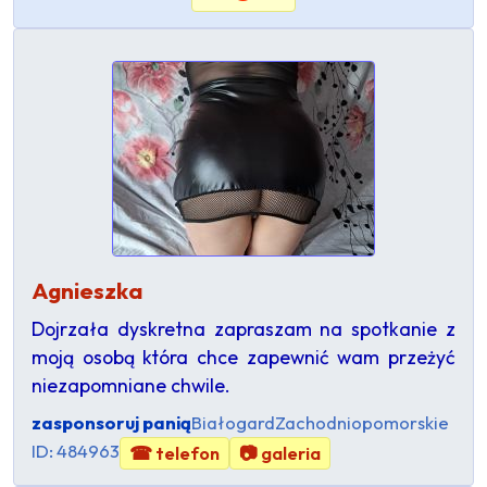
Agnieszka
Dojrzała dyskretna zapraszam na spotkanie z
moją osobą która chce zapewnić wam przeżyć
niezapomniane chwile.
zasponsoruj panią
Białogard
Zachodniopomorskie
ID: 484963
☎ telefon
📷 galeria