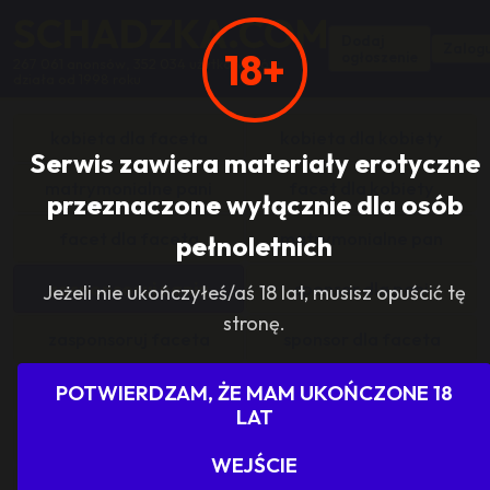
SCHADZKA.COM
Dodaj
Zalogu
18+
ogłoszenie
267 061 anonsów, 352 034 użytkowników,
działa od 1998 roku
kobieta dla faceta
kobieta dla kobiety
Serwis zawiera materiały erotyczne
matrymonialne pani
facet dla kobiety
przeznaczone wyłącznie dla osób
facet dla faceta
matrymonialne pan
pełnoletnich
zasponsoruj panią
sponsor dla pani
Jeżeli nie ukończyłeś/aś 18 lat, musisz opuścić tę
stronę.
zasponsoruj faceta
sponsor dla faceta
sponsoring grupy
agencje towarzyskie
POTWIERDZAM, ŻE MAM UKOŃCZONE 18
LAT
dam prace
szukam pracy
WEJŚCIE
grupowo i odlotowo
grupa szuka pani