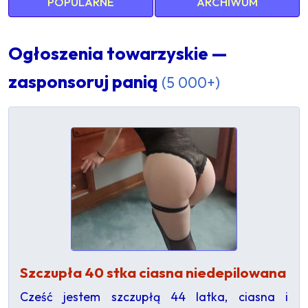
POPULARNE
ARCHIWUM
Ogłoszenia towarzyskie —
zasponsoruj panią
(5 000+)
Szczupła 40 stka ciasna niedepilowana
Cześć jestem szczupłą 44 latka, ciasna i