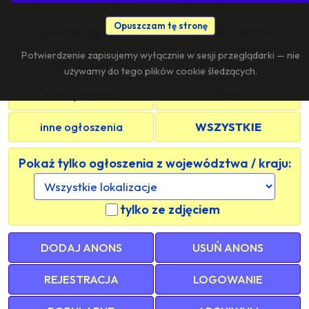
Opuszczam tę stronę
pan szuka grupy
znajomość sieciowa
Potwierdzenie zapisujemy wyłącznie w sesji przeglądarki — nie
s/m - grupy
s/m - panie
używamy do tego plików cookie śledzących.
s/m - panowie
trans
inne ogłoszenia
WSZYSTKIE
Pokaż tylko ogłoszenia z województwa / kraju:
tylko ze zdjęciem
DODAJ ANONS
USUŃ ANONS
REJESTRACJA
LOGOWANIE