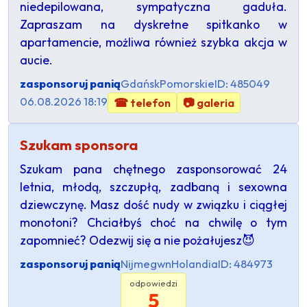
niedepilowana, sympatyczna gaduła.
Zapraszam na dyskretne spitkanko w
apartamencie, możliwa również szybka akcja w
aucie.
zasponsoruj panią
Gdańsk
Pomorskie
ID: 485049
06.08.2026 18:19
☎ telefon
📷 galeria
Szukam sponsora
Szukam pana chętnego zasponsorować 24
letnia, młodą, szczupłą, zadbaną i sexowna
dziewczynę. Masz dość nudy w związku i ciągłej
monotoni? Chciałbyś choć na chwilę o tym
zapomnieć? Odezwij się a nie pożałujesz😈
zasponsoruj panią
Nijmegwn
Holandia
ID: 484973
odpowiedzi
5