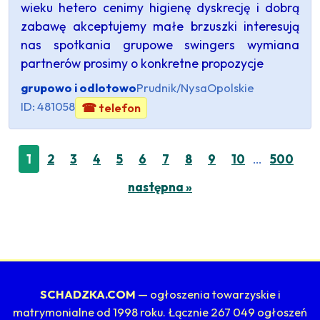
wieku hetero cenimy higienę dyskrecję i dobrą
zabawę akceptujemy małe brzuszki interesują
nas spotkania grupowe swingers wymiana
partnerów prosimy o konkretne propozycje
grupowo i odlotowo
Prudnik/Nysa
Opolskie
ID: 481058
☎ telefon
…
1
2
3
4
5
6
7
8
9
10
500
następna »
SCHADZKA.COM
— ogłoszenia towarzyskie i
matrymonialne od 1998 roku. Łącznie 267 049 ogłoszeń