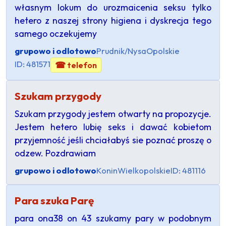
własnym lokum do urozmaicenia seksu tylko
hetero z naszej strony higiena i dyskrecja tego
samego oczekujemy
grupowo i odlotowo
Prudnik/Nysa
Opolskie
ID: 481571
☎ telefon
Szukam przygody
Szukam przygody jestem otwarty na propozycje.
Jestem hetero lubię seks i dawać kobietom
przyjemność jeśli chciałabyś sie poznać proszę o
odzew. Pozdrawiam
grupowo i odlotowo
Konin
Wielkopolskie
ID: 481116
Para szuka Parę
para ona38 on 43 szukamy pary w podobnym