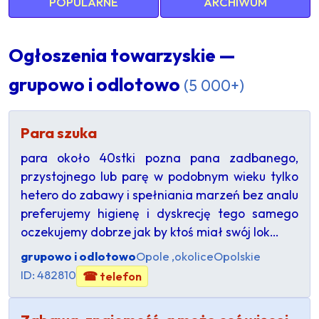
POPULARNE
ARCHIWUM
Ogłoszenia towarzyskie —
grupowo i odlotowo
(5 000+)
Para szuka
para około 40stki pozna pana zadbanego,
przystojnego lub parę w podobnym wieku tylko
hetero do zabawy i spełniania marzeń bez analu
preferujemy higienę i dyskrecję tego samego
oczekujemy dobrze jak by ktoś miał swój lok…
grupowo i odlotowo
Opole ,okolice
Opolskie
ID: 482810
☎ telefon