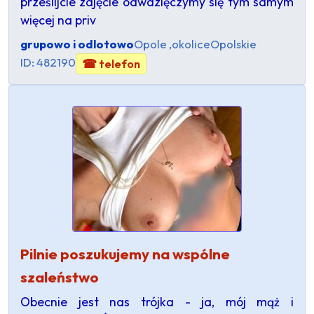
prześlijcie zdjęcie odwdzięczymy się tym samym
więcej na priv
grupowo i odlotowo
Opole ,okolice
Opolskie
ID: 482190
☎ telefon
Pilnie poszukujemy na wspólne
szaleństwo
Obecnie jest nas trójka - ja, mój mąż i