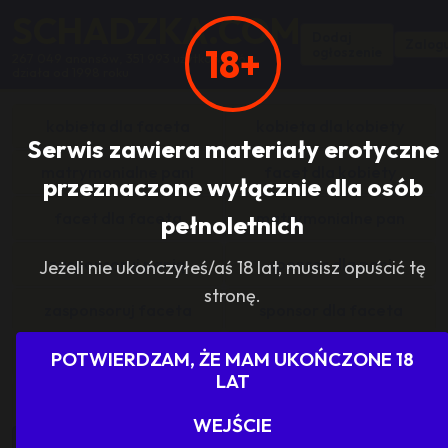
SCHADZKA.COM
Dodaj
Zalogu
18+
ogłoszenie
267 049 anonsów, 351 993 użytkowników,
działa od 1998 roku
kobieta dla faceta
kobieta dla kobiety
Serwis zawiera materiały erotyczne
matrymonialne pani
facet dla kobiety
przeznaczone wyłącznie dla osób
facet dla faceta
matrymonialne pan
pełnoletnich
zasponsoruj panią
sponsor dla pani
Jeżeli nie ukończyłeś/aś 18 lat, musisz opuścić tę
stronę.
zasponsoruj faceta
sponsor dla faceta
sponsoring grupy
agencje towarzyskie
POTWIERDZAM, ŻE MAM UKOŃCZONE 18
LAT
dam prace
szukam pracy
WEJŚCIE
grupowo i odlotowo
grupa szuka pani