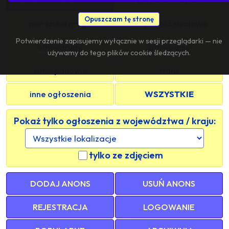
Opuszczam tę stronę
pan szuka grupy
znajomość sieciowa
Potwierdzenie zapisujemy wyłącznie w sesji przeglądarki — nie
s/m - grupy
s/m - panie
używamy do tego plików cookie śledzących.
s/m - panowie
trans
inne ogłoszenia
WSZYSTKIE
Pokaż tylko ogłoszenia z województwa / kraju:
tylko ze zdjęciem
DODAJ ANONS
USUŃ ANONS
REJESTRACJA
LOGOWANIE