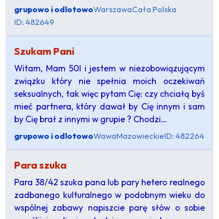
grupowo i odlotowo
Warszawa
Cała Polska
ID: 482649
Szukam Pani
Witam, Mam 50l i jestem w niezobowiązującym
związku który nie spełnia moich oczekiwań
seksualnych, tak więc pytam Cię: czy chciałą byś
mieć partnera, który dawał by Cię innym i sam
by Cię brał z innymi w grupie ? Chodzi…
grupowo i odlotowo
Wawa
Mazowieckie
ID: 482264
Para szuka
Para 38/42 szuka pana lub pary hetero realnego
zadbanego kulturalnego w podobnym wieku do
wspólnej zabawy napiszcie parę słów o sobie